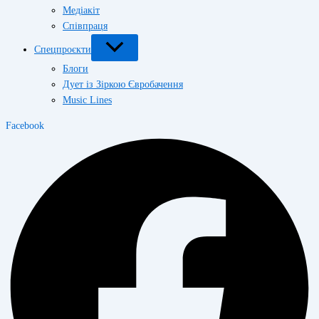
Медіакіт
Співпраця
Спецпроєкти
Блоги
Дует із Зіркою Євробачення
Music Lines
Facebook