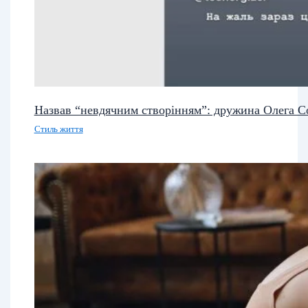
Назвав “невдячним створінням”: дружина Олега С
Стиль життя