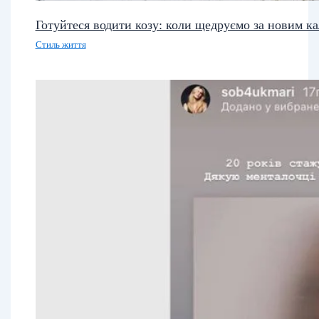
Готуйтеся водити козу: коли щедруємо за новим к
Стиль життя