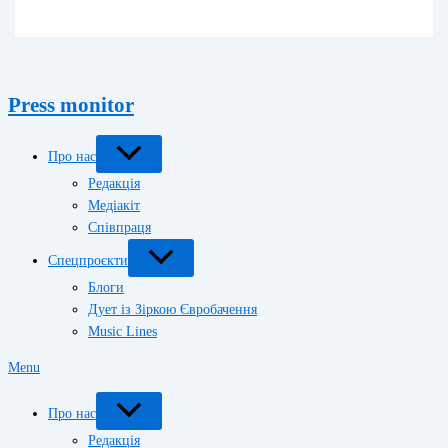
Press monitor
Про нас
Редакція
Медіакіт
Співпраця
Спецпроєкти
Блоги
Дует із Зіркою Євробачення
Music Lines
Menu
Про нас
Редакція