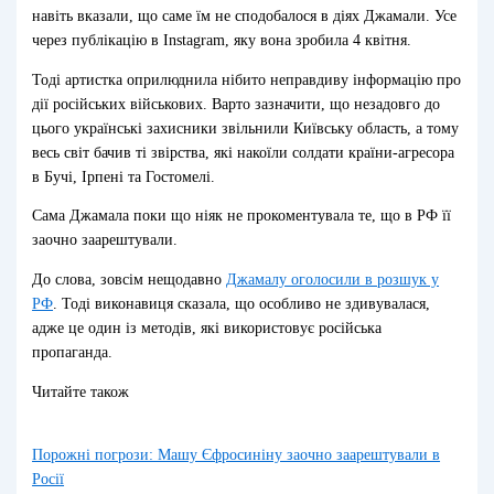
навіть вказали, що саме їм не сподобалося в діях Джамали. Усе
через публікацію в Instagram, яку вона зробила 4 квітня.
Тоді артистка оприлюднила нібито неправдиву інформацію про
дії російських військових. Варто зазначити, що незадовго до
цього українські захисники звільнили Київську область, а тому
весь світ бачив ті звірства, які накоїли солдати країни-агресора
в Бучі, Ірпені та Гостомелі.
Сама Джамала поки що ніяк не прокоментувала те, що в РФ її
заочно заарештували.
До слова, зовсім нещодавно
Джамалу оголосили в розшук у
РФ
. Тоді виконавиця сказала, що особливо не здивувалася,
адже це один із методів, які використовує російська
пропаганда.
Читайте також
Порожні погрози: Машу Єфросиніну заочно заарештували в
Росії