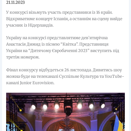
21.11.2023
У конкурсі візьмуть участь представники із 16 країн.
Відкриватиме концерт Іспанія, а останнім на сцену вийде
учасник із Нідерландів.
Україну на конкурсі представлятиме дев’ятирічна
Анастасія Димид із піснею “Квітка”. Представниця
України на “Дитячому Євробаченні 2023” виступить під
третім номером.
Фінал конкурсу відбудеться 26 листопада. Дивитись шоу
можна буде на телеканалі Суспільне Культура та YouTube-
каналі Junior Eurovision.