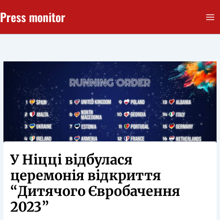
Перейти
Press monitor
до
вмісту
У Ніцці відбулася
церемонія відкриття
“Дитячого Євробачення
2023”