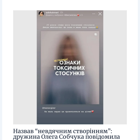
Назвав “невдячним створінням”:
дружина Олега Собчука повідомила