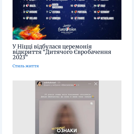
У Ніцці відбулася церемонія
відкриття “Дитячого Євробачення
2023”
Стиль життя