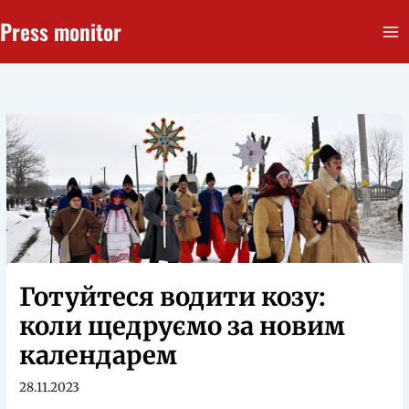
Перейти
Press monitor
до
вмісту
Готуйтеся водити козу:
коли щедруємо за новим
календарем
28.11.2023