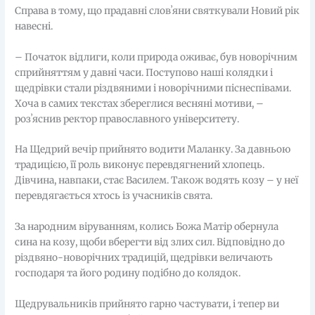
Справа в тому, що прадавні словʼяни святкували Новий рік
навесні.
– Початок відлиги, коли природа оживає, був новорічним
сприйняттям у давні часи. Поступово наші колядки і
щедрівки стали різдвяними і новорічними піснеспівами.
Хоча в самих текстах збереглися весняні мотиви, –
розʼяснив ректор православного університету.
На Щедрий вечір прийнято водити Маланку. За давньою
традицією, її роль виконує перевдягнений хлопець.
Дівчина, навпаки, стає Василем. Також водять козу – у неї
перевдягається хтось із учасників свята.
За народним віруванням, колись Божа Матір обернула
сина на козу, щоби вберегти від злих сил. Відповідно до
різдвяно-новорічних традицій, щедрівки величають
господаря та його родину подібно до колядок.
Щедрувальників прийнято гарно частувати, і тепер ви