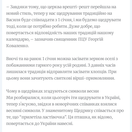
– Завдяки тому, що церква врешті-решт перейшла на
новий стиль, тепер у нас щедрування традиційно на
Василя буде співпадати з 1 січня, і ми будемо щедрувати
тоді, коли це потрібно робити. Дуже добре, що
повертається відповідність наших традицій нашому
календарю, – зазначив священник ПЦУ Георгій
Коваленко.
Вночі та на ранок 1 січня можна засівати зерном оселі з
побажаннями гарного року усій родині. З давніх часів
лишилася традиція відправляти засівати хлопців. При
цьому вони зачитують святкові вірші-примовляння.
Чому в щедрівках згадуються символи весни
Ми розбиралися, коли цьогоріч іти щедрувати в Україні,
тепер зʼясуємо, звідки в новорічних співанках взялися
весняні символи. У знаменитому Щедрику співається про
те, що “прилетіла ластівочка”. Ця пташка, як відомо,
повертається до України навесні.