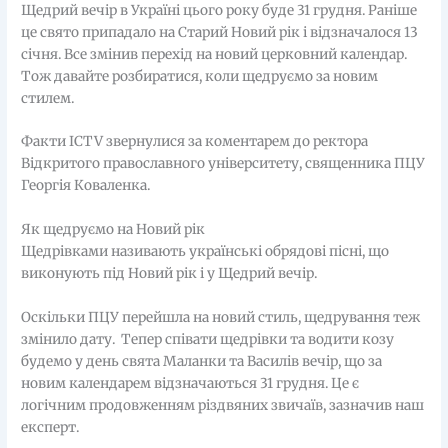
Щедрий вечір в Україні цього року буде 31 грудня. Раніше
це свято припадало на Старий Новий рік і відзначалося 13
січня. Все змінив перехід на новий церковний календар.
Тож давайте розбиратися, коли щедруємо за новим
стилем.
Факти ICTV звернулися за коментарем до ректора
Відкритого православного університету, священника ПЦУ
Георгія Коваленка.
Як щедруємо на Новий рік
Щедрівками називають українські обрядові пісні, що
виконують під Новий рік і у Щедрий вечір.
Оскільки ПЦУ перейшла на новий стиль, щедрування теж
змінило дату. Тепер співати щедрівки та водити козу
будемо у день свята Маланки та Василів вечір, що за
новим календарем відзначаються 31 грудня. Це є
логічним продовженням різдвяних звичаїв, зазначив наш
експерт.