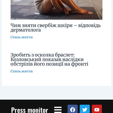
Чим зняти свербіж шкіри – відповідь
дерматолога
Стиль життя
Зробить з осколка браслет:
Козловський показав наслідки
обстрілів його позиції на фронті
Стиль життя
Menu
F
T
Y
Press monitor
a
w
o