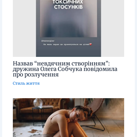
Назвав “невдячним створінням”:
дружина Олега Собчука повідомила
про розлучення
Стиль життя