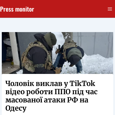
Перейти
Press monitor
до
вмісту
Чоловік виклав у TikTok
відео роботи ППО під час
масованої атаки РФ на
Одесу