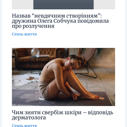
Назвав “невдячним створінням”:
дружина Олега Собчука повідомила
про розлучення
Стиль життя
Чим зняти свербіж шкіри – відповідь
дерматолога
Стиль життя