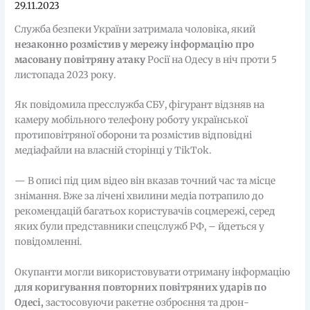
29.11.2023
Служба безпеки України затримала чоловіка, який
незаконно розмістив у мережу інформацію про
масовану повітряну атаку
Росії на Одесу в ніч проти 5
листопада 2023 року.
Як повідомила пресслужба СБУ, фігурант відзняв на
камеру мобільного телефону роботу української
протиповітряної оборони та розмістив відповідні
медіафайли на власній сторінці у TikTok.
— В описі під цим відео він вказав точний час та місце
знімання. Вже за лічені хвилини медіа потрапило до
рекомендацій багатьох користувачів соцмережі, серед
яких були представники спецслужб РФ, – йдеться у
повідомленні.
Окупанти могли використовувати отриману інформацію
для коригування повторних повітряних ударів по
Одесі,
застосовуючи ракетне озброєння та дрон-