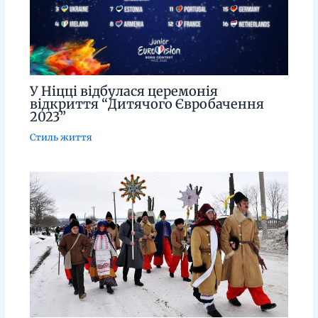
У Ніцці відбулася церемонія
відкриття “Дитячого Євробачення
2023”
Стиль життя