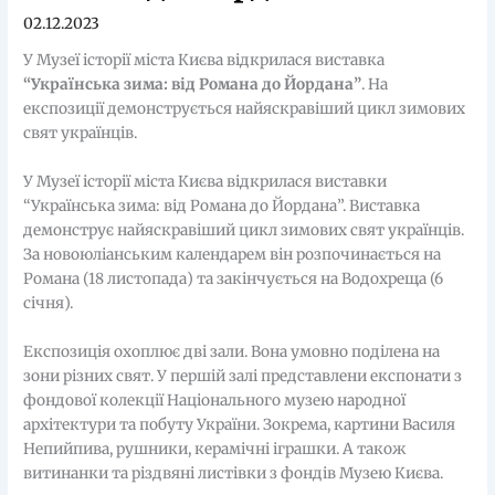
02.12.2023
У Музеї історії міста Києва відкрилася виставка
“Українська зима: від Романа до Йордана”
. На
експозиції демонструється найяскравіший цикл зимових
свят українців.
У Музеї історії міста Києва відкрилася виставки
“Українська зима: від Романа до Йордана”. Виставка
демонструє найяскравіший цикл зимових свят українців.
За новоюліанським календарем він розпочинається на
Романа (18 листопада) та закінчується на Водохреща (6
січня).
Експозиція охоплює дві зали. Вона умовно поділена на
зони різних свят. У першій залі представлени експонати з
фондової колекції Національного музею народної
архітектури та побуту України. Зокрема, картини Василя
Непийпива, рушники, керамічні іграшки. А також
витинанки та різдвяні листівки з фондів Музею Києва.