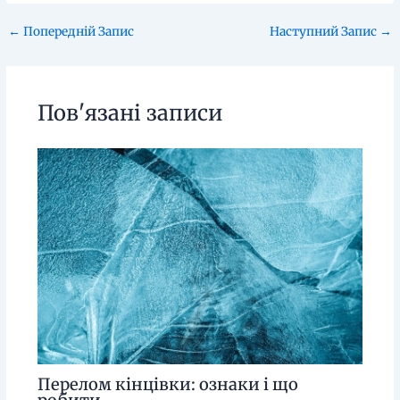
←
Попередній Запис
Наступний Запис
→
Пов'язані записи
Перелом кінцівки: ознаки і що