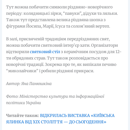
Тут можна побачити символи різдвяно-новорічного
періоду: колядницькі зірки, “павуки”, дідухи та ляльки.
Також тут представлена велика різдвяна шопка з
фігурами Йосипа, Марії, Ісуса та солом’яний вертеп.
В залі, присвяченій традиціям передріздвяних свят,
можна побачити святковий інтер’єр хати. Організатори
відтворили
святковий стіл
з керамічним посудом для 12-
ти обрядових страв. Тут також розповідається про
новорічні традиції. Зокрема про те, як випікали печиво
“миколайчики” і робили різдвяні прикраси.
Автор: Яна Панюшкіна
Фото: Міністерство культури та інформаційної
політики України
Читайте також:
ВІДКРИЛАСЬ ВИСТАВКА «КИЇВСЬКА
ЯЛИНКА ВІД XIX СТОЛІТТЯ — ДО СЬОГОДЕННЯ»