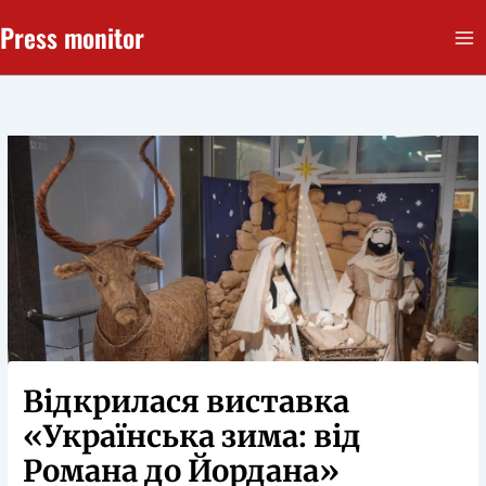
Перейти
Press monitor
до
вмісту
Відкрилася виставка
«Українська зима: від
Романа до Йордана»