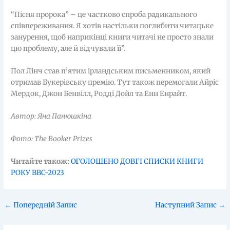
“Пісня пророка” – це частково спроба радикального
співпереживання. Я хотів настільки поглибити читацьке
занурення, щоб наприкінці книги читачі не просто знали
цю проблему, але й відчували її”.
Пол Лінч став п’ятим ірландським письменником, який
отримав Букерівську премію. Тут також перемогали Айріс
Мердок, Джон Бенвілл, Родді Дойл та Енн Енрайт.
Автор: Яна Панюшкіна
Фото: The Booker Prizes
Читайте також:
ОГОЛОШЕНО ДОВГІ СПИСКИ КНИГИ
РОКУ BBC-2023
←
Попередній Запис
Наступний Запис
→