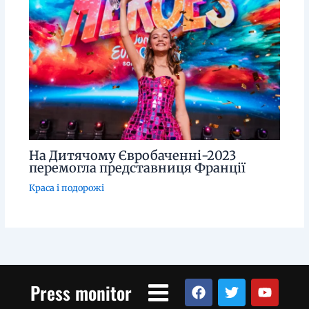
На Дитячому Євробаченні-2023
перемогла представниця Франції
Краса і подорожі
Menu
F
T
Y
Press monitor
a
w
o