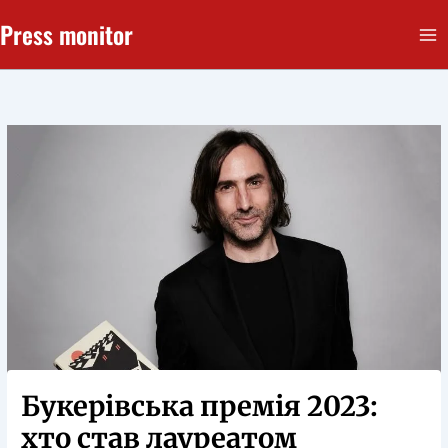
Перейти
Press monitor
до
вмісту
Букерівська премія 2023:
хто став лауреатом