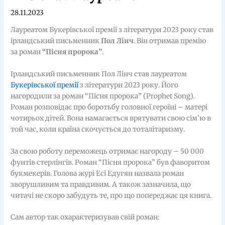
28.11.2023
Лауреатом Букерівської премії з літератури 2023 року став
ірландський письменник
Пол Лінч
. Він отримав премію
за роман
“Пісня пророка”
.
Ірландський письменник Пол Лінч став лауреатом
Букерівської премії
з літератури 2023 року. Його
нагородили за роман “Пісня пророка” (Prophet Song).
Роман розповідає про боротьбу головної героїні – матері
чотирьох дітей. Вона намагається врятувати свою сім’ю в
той час, коли країна скочується до тоталітаризму.
За свою роботу переможець отримає нагороду – 50 000
фунтів стерлінгів. Роман “Пісня пророка” був фаворитом
букмекерів. Голова журі Есі Едугян назвала роман
зворушливим та правдивим. А також зазначила, що
читачі не скоро забудуть те, про що попереджає ця книга.
Сам автор так охарактеризував свій роман: