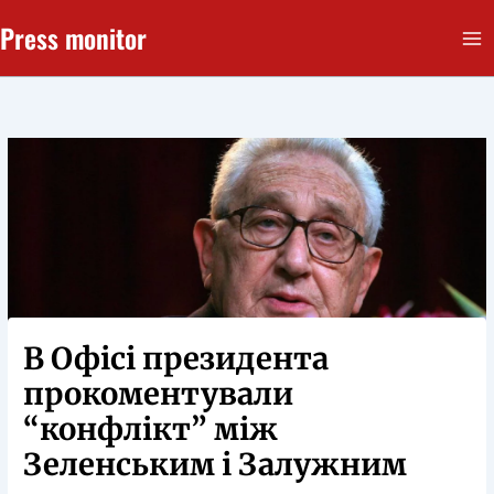
Перейти
Press monitor
до
вмісту
В Офісі президента
прокоментували
“конфлікт” між
Зеленським і Залужним