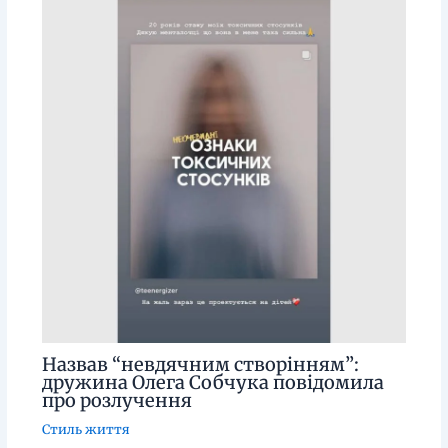
Назвав “невдячним створінням”:
дружина Олега Собчука повідомила
про розлучення
Стиль життя