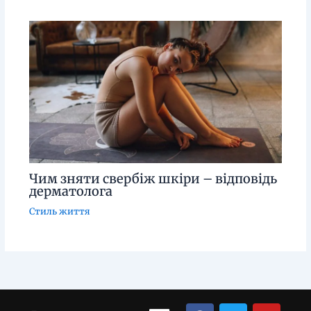
Чим зняти свербіж шкіри – відповідь
дерматолога
Стиль життя
Menu
F
T
Y