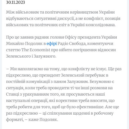
30.11.2023
Між військовим та політичним керівництвом України
відбуваються ситуативні дискусії, а не конфлікт, позиція
військових та політичних еліт в Україні консолідована.
Про це заявив радник голови Офісу президента України
Михайло Подоляк в
ефірі
Радіо Свобода, коментуючи
статтю The Economist про нібито погіршення відносин
Зеленського і Залужного.
– Ми наполягаємо на тому, що конфлікту не існує. Ще раз
підкреслюю, що президент Зеленський перебуває в
постійній комунікації з паном Залужним. Безумовно є
ситуація, коли треба проводити ті чи інші розмови на
Ставці з урахуванням того, як просуваються наші
наступальні операції, які корективи треба вносити, що
треба робити для того, щоб це було ефективніше. Але ще
раз підкреслюю – ці спілкування щоденні в робочому
форматі, – каже Подоляк.