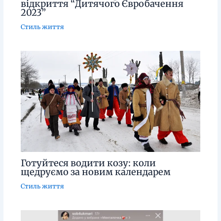
відкриття “Дитячого Євробачення
2023”
Стиль життя
Готуйтеся водити козу: коли
щедруємо за новим календарем
Стиль життя