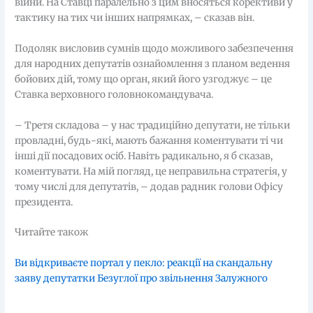
війни. На Ставці паралельно з цим вносяться корективи у
тактику на тих чи інших напрямках, – сказав він.
Подоляк висловив сумнів щодо можливого забезпечення
для народних депутатів ознайомлення з планом ведення
бойових дій, тому що орган, який його узгоджує – це
Ставка верховного головнокомандувача.
– Третя складова – у нас традиційно депутати, не тільки
провладні, будь-які, мають бажання коментувати ті чи
інші дії посадових осіб. Навіть радикально, я б сказав,
коментувати. На мій погляд, це неправильна стратегія, у
тому числі для депутатів, – додав радник голови Офісу
президента.
Читайте також
Ви відкриваєте портал у пекло: реакції на скандальну
заяву депутатки Безуглої про звільнення Залужного