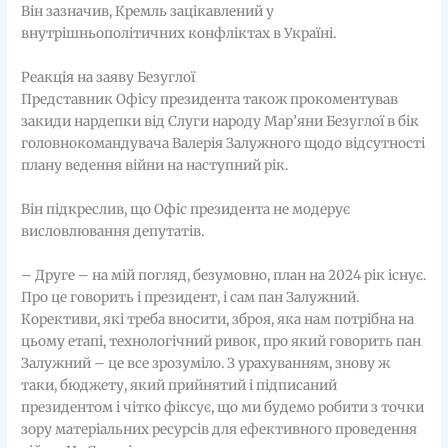
Він зазначив, Кремль зацікавлений у
внутрішньополітичних конфліктах в Україні.
Реакція на заяву Безуглої
Представник Офісу президента також прокоментував
закиди нардепки від Слуги народу Мар’яни Безуглої в бік
головнокомандувача Валерія Залужного щодо відсутності
плану ведення війни на наступний рік.
Він підкреслив, що Офіс президента не модерує
висловлювання депутатів.
– Друге – на мій погляд, безумовно, план на 2024 рік існує.
Про це говорить і президент, і сам пан Залужний.
Корективи, які треба вносити, зброя, яка нам потрібна на
цьому етапі, технологічний ривок, про який говорить пан
Залужний – це все зрозуміло. З урахуванням, знову ж
таки, бюджету, який прийнятий і підписаний
президентом і чітко фіксує, що ми будемо робити з точки
зору матеріальних ресурсів для ефективного проведення