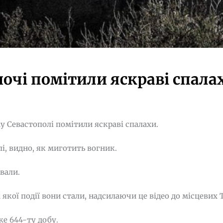
ночі помітили яскраві спала
у Севастополі помітили яскраві спалахи.
лі, видно, як миготить вогник.
вали.
якої події вони стали, надсилаючи це відео до місцевих 
е 644-ту добу.