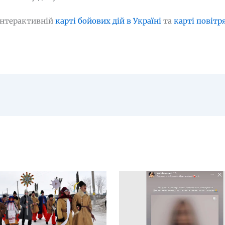
інтерактивній
карті бойових дій в Україні
та
карті повітр