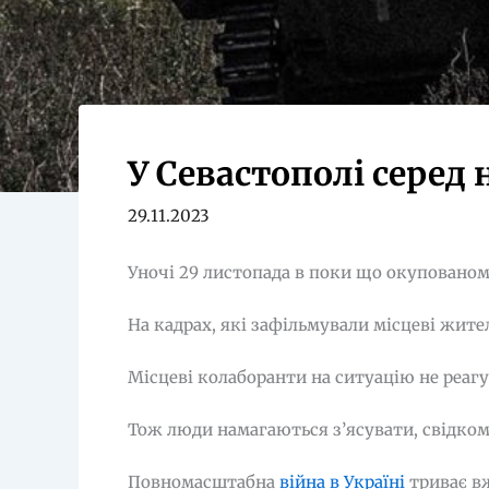
У Севастополі серед 
29.11.2023
Уночі 29 листопада в поки що окупованом
На кадрах, які зафільмували місцеві жите
Місцеві колаборанти на ситуацію не реагу
Тож люди намагаються з’ясувати, свідком 
Повномасштабна
війна в Україні
триває вж