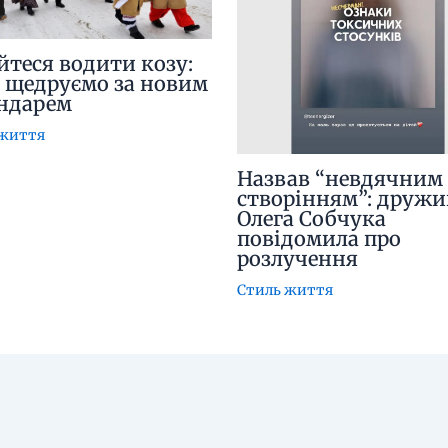
йтеся водити козу:
 щедруємо за новим
ндарем
 життя
Назвав “невдячним
створінням”: дружи
Олега Собчука
повідомила про
розлучення
Стиль життя