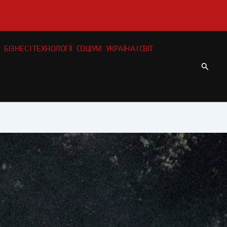
БІЗНЕС І ТЕХНОЛОГІЇ
СОЦІУМ
УКРАЇНА І СВІТ
Пошу