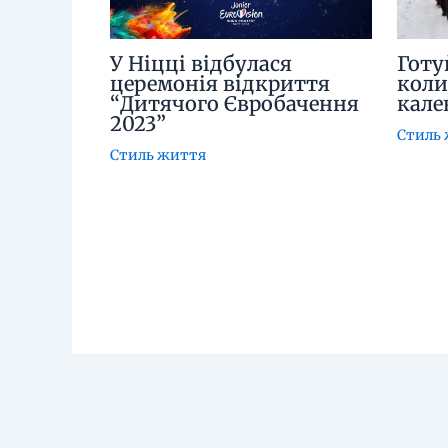
У Ніцці відбулася
Готу
церемонія відкриття
коли
“Дитячого Євробачення
кале
2023”
Стиль
Стиль життя