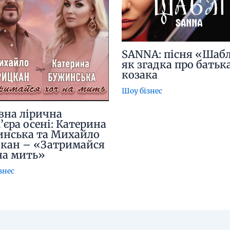
SANNA: пісня «Шабл
як згадка про батьк
козака
Шоу бізнес
вна лірична
’єра осені: Катерина
нська та Михайло
кан – «Затримайся
на мить»
знес