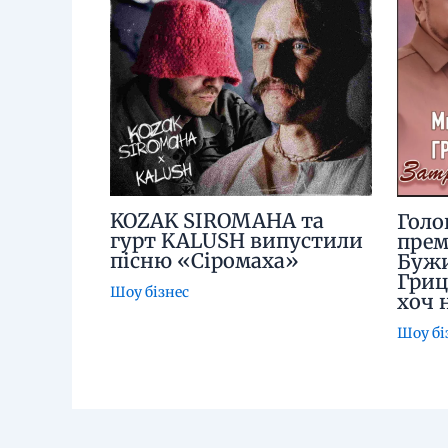
KOZAK SIROMAHA та
Голо
гурт KALUSH випустили
прем
пісню «Сіромаха»
Бужи
Гриц
Шоу бізнес
хоч 
Шоу бі