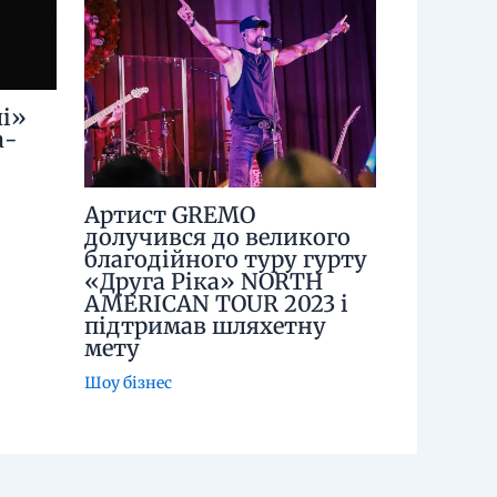
і»
а-
Артист GREMO
долучився до великого
благодійного туру гурту
«Друга Ріка» NORTH
AMERICAN TOUR 2023 і
підтримав шляхетну
мету
Шоу бізнес