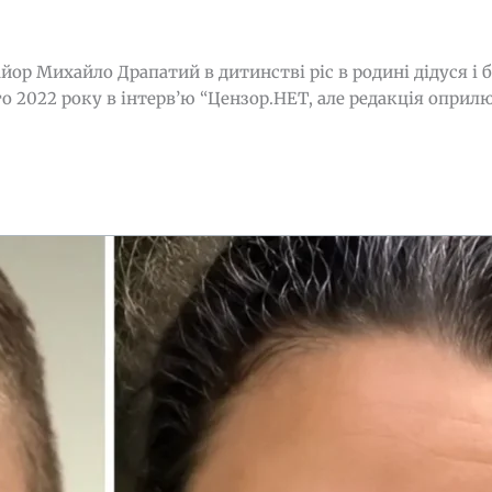
р Михайло Драпатий в дитинстві ріс в родині дідуся і ба
о 2022 року в інтерв’ю “Цензор.НЕТ, але редакція оприл