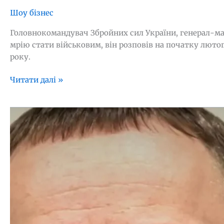
Шоу бізнес
Головнокомандувач Збройних сил України, генерал-майо
мрію стати військовим, він розповів на початку лютог
року.
Читати далі »
“Мішуня,
у
нас
доця
народилася!”
Драпатий
вперше
розповів
про
свою