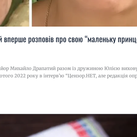
й вперше розповів про свою “маленьку принц
йор Михайло Драпатий разом із дружиною Юлією виховує 
того 2022 року в інтерв’ю “Цензор.НЕТ, але редакція оп