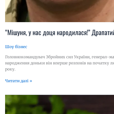
“Мішуня, у нас доця народилася!” Драпати
Шоу бізнес
Головнокомандувач Збройних сил України, генерал-ма
народження доньки він вперше розповів на початку лю
року.
Читати далі »
Це
саме
те,