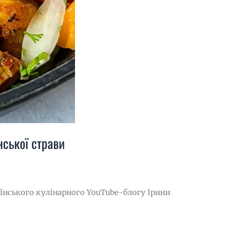
нської страви
їнського кулінарного YouTube-блогу Ірини