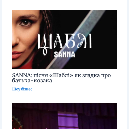
SANNA: пісня «Шаблі» як згадка про
батька-козака
Шоу бізнес