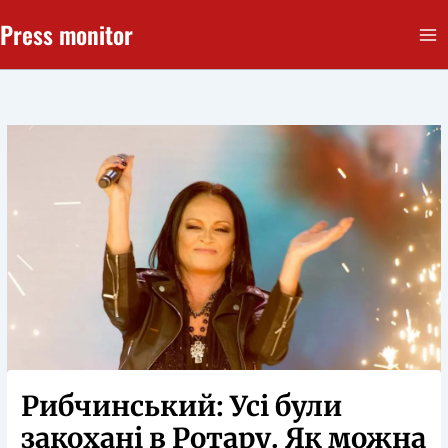
Перейти
Press monitor
до
вмісту
Рибчинський: Усі були
закохані в Ротару. Як можна