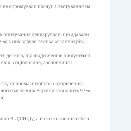
и не отримували послуг з тестування на
2% опитуваних декларували, що здавали
%) з них здавав тест за останній рік.
дять до того, що люди менше піклуються
нюк, соціологиня, засновниця і
чатку повномасштабного вторгнення.
слого населення України становить 97%.
я.
емію ВІЛ/СНІДу, а й ототожнення себе з