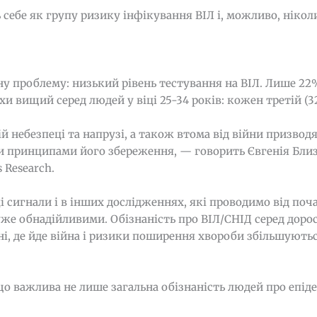
себе як групу ризику інфікування ВІЛ і, можливо, нікол
ну проблему: низький рівень тестування на ВІЛ. Лише 2
охи вищий серед людей у віці 25-34 років: кожен третій (32
ій небезпеці та напрузі, а також втома від війни призво
и принципами його збереження, — говорить Євгенія Близ
 Research.
і сигнали і в інших дослідженнях, які проводимо від по
дуже обнадійливими. Обізнаність про ВІЛ/СНІД серед доро
і, де йде війна і ризики поширення хвороби збільшуютьс
що важлива не лише загальна обізнаність людей про епід