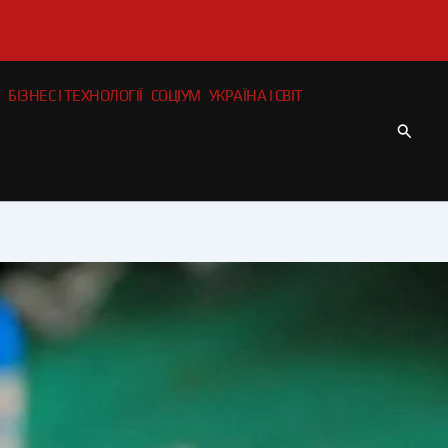
БІЗНЕС І ТЕХНОЛОГІЇ
СОЦІУМ
УКРАЇНА І СВІТ
Пошу