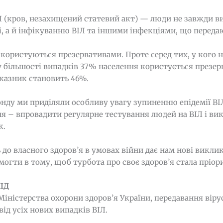
Л (кров, незахищений статевий акт) — люди не завжди 
і, а й інфікуванню ВІЛ та іншими інфекціями, що перед
користуються презервативами. Проте серед тих, у кого н
 більшості випадків 37% населення користується презерв
оказник становить 46%.
ду ми приділяли особливу увагу зупиненню епідемії ВІЛ/
ня – впровадити регулярне тестування людей на ВІЛ і ви
к.
 до власного здоров’я в умовах війни дає нам нові викли
могти в тому, щоб турбота про своє здоров’я стала пріор
НІД
Міністерства охорони здоров’я України, передавання вір
від усіх нових випадків ВІЛ.