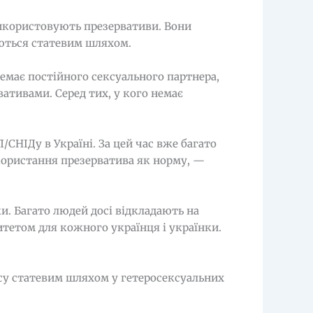
використовують презервативи. Вони
аються статевим шляхом.
емає постійного сексуального партнера,
ативами. Серед тих, у кого немає
СНІДу в Україні. За цей час вже багато
користання презерватива як норму, —
ки. Багато людей досі відкладають на
итетом для кожного українця і українки.
усу статевим шляхом у гетеросексуальних