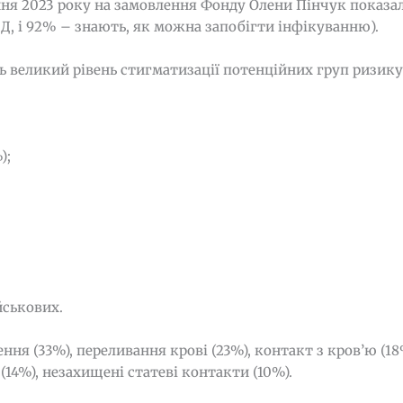
ня 2023 року на замовлення Фонду Олени Пінчук показал
Д, і 92% – знають, як можна запобігти інфікуванню).
 великий рівень стигматизації потенційних груп ризику
);
йськових.
ня (33%), переливання крові (23%), контакт з кров’ю (18
14%), незахищені статеві контакти (10%).