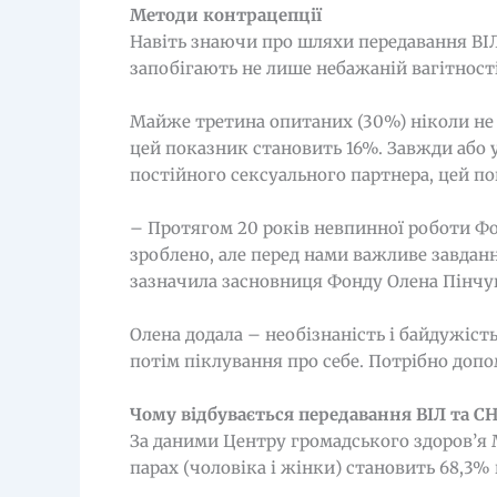
Методи контрацепції
Навіть знаючи про шляхи передавання ВІ
запобігають не лише небажаній вагітност
Майже третина опитаних (30%) ніколи не 
цей показник становить 16%. Завжди або у
постійного сексуального партнера, цей п
– Протягом 20 років невпинної роботи Фон
зроблено, але перед нами важливе завдан
зазначила засновниця Фонду Олена Пінчу
Олена додала – необізнаність і байдужість
потім піклування про себе. Потрібно допо
Чому відбувається передавання ВІЛ та С
За даними Центру громадського здоров’я 
парах (чоловіка і жінки) становить 68,3% 