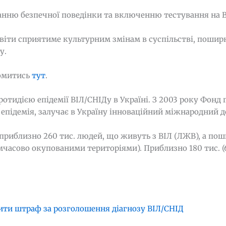
нню безпечної поведінки та включенню тестування на 
віти сприятиме культурним змінам в суспільстві, поши
у.
йомитись
тут
.
ротидією епідемії ВІЛ/СНІДу в Україні. З 2003 року Фонд
 епідемія, залучає в Україну інноваційний міжнародний д
 приблизно 260 тис. людей, що живуть з ВІЛ (ЛЖВ), а по
мчасово окупованими територіями). Приблизно 180 тис. 
шити штраф за розголошення діагнозу ВІЛ/СНІД