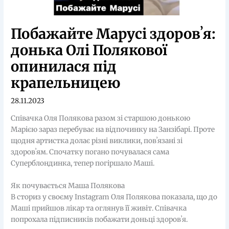
Побажайте Марусі здоровʼя:
донька Олі Полякової
опинилася під
крапельницею
28.11.2023
Співачка Оля Полякова разом зі старшою донькою
Марією зараз перебуває на відпочинку на Занзібарі. Проте
щодня артистка долає різні виклики, повʼязані зі
здоровʼям. Спочатку погано почувалася сама
Суперблондинка, тепер погіршало Маші.
Як почувається Маша Полякова
В сториз у своєму Instagram Оля Полякова показала, що до
Маші прийшов лікар та оглянув її живіт. Співачка
попрохала підписників побажати доньці здоровʼя.