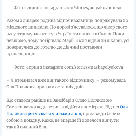
Фото: скрин з instagram.com/stories/polyakovamusic
Разом з лікарем родина відпочивальниць попрямувала до
місцевого шпиталю. По дорозі зʼясувалося, що лікар свого
часу отримував освіту в Україні та вчився в Сумах. Поки
невідомо, чому погіршало Марії. Після відвідин лікарні, усі
повернулися до готелю, де дівчині поставили
крапельницю.
Фото: скрин з instagram.com/stories/mashapolyakova
– Я втомилася вже від такого відпочинку, – резюмувала
Оля Полякова пригоди останніх днів.
Що сталося раніше на Занзібарі з Олею Поляковою
Сама співачка ледь встигла відійти від мігрені. Від неї
Оля
Полякова рятувалася уколами ліків
, що завжди бере із
собою в поїздку. Каже, це вперше їй довелося відчути
такий сильний біль.