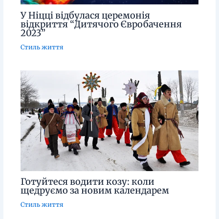
У Ніцці відбулася церемонія
відкриття “Дитячого Євробачення
2023”
Стиль життя
Готуйтеся водити козу: коли
щедруємо за новим календарем
Стиль життя