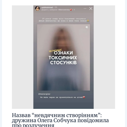
Назвав “невдячним створінням”:
дружина Олега Собчука повідомила
про розлучення