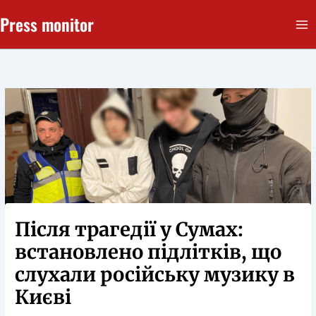
Перейти
Press monitor
до
вмісту
Після трагедії у Сумах:
встановлено підлітків, що
слухали російську музику в
Києві