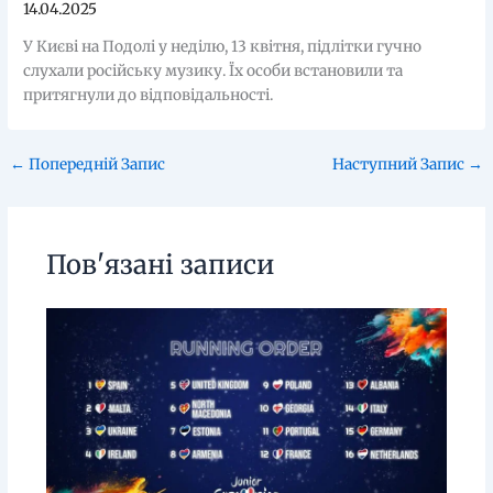
14.04.2025
У Києві на Подолі у неділю, 13 квітня, підлітки гучно
слухали російську музику. Їх особи встановили та
притягнули до відповідальності.
←
Попередній Запис
Наступний Запис
→
Пов'язані записи