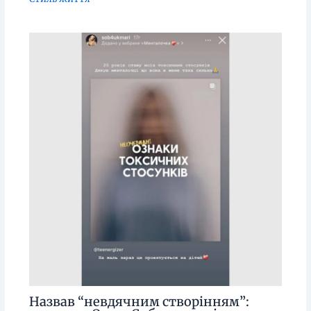
Назвав “невдячним створінням”: