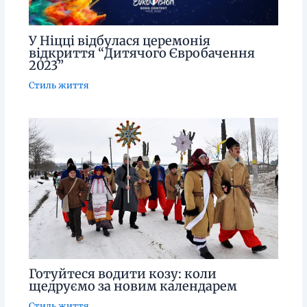
У Ніцці відбулася церемонія
відкриття “Дитячого Євробачення
2023”
Стиль життя
Готуйтеся водити козу: коли
щедруємо за новим календарем
Стиль життя