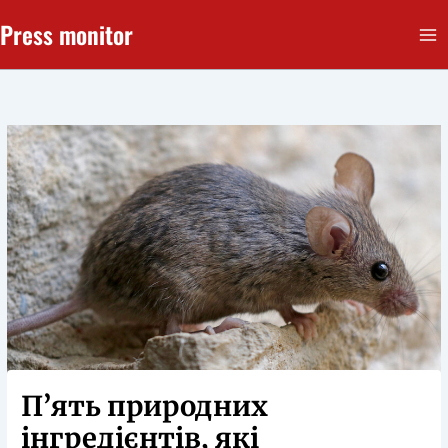
Перейти
Press monitor
до
вмісту
П’ять природних
інгредієнтів, які