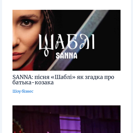
SANNA: пісня «Шаблі» як згадка про
батька-козака
Шоу бізнес