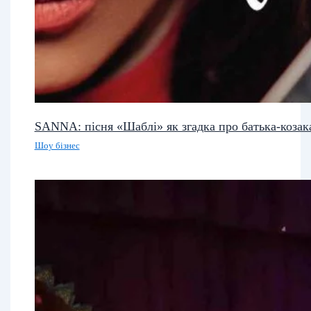
SANNA: пісня «Шаблі» як згадка про батька-козак
Шоу бізнес