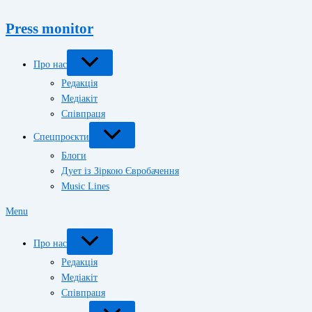
Press monitor
Про нас
Редакція
Медіакіт
Співпраця
Спецпроєкти
Блоги
Дует із Зіркою Євробачення
Music Lines
Menu
Про нас
Редакція
Медіакіт
Співпраця