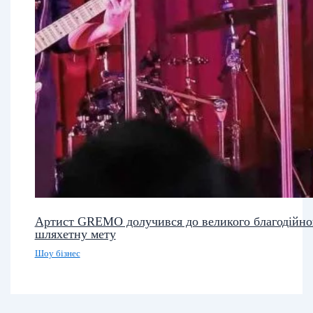
Артист GREMO долучився до великого благодійн
шляхетну мету
Шоу бізнес