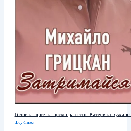
Головна лірична прем’єра осені: Катерина Бужинс
Шоу бізнес