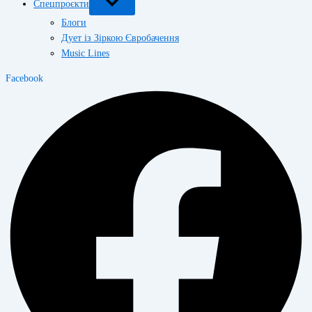
Спецпроєкти
Блоги
Дует із Зіркою Євробачення
Music Lines
Facebook