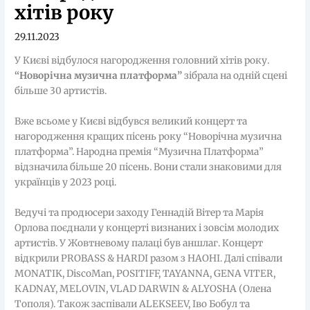
хітів року
29.11.2023
У Києві відбулося нагородження головний хітів року.
“Новорічна музична платформа”
зібрала на одній сцені
більше 30 артистів.
Вже всьоме у Києві відбувся великий концерт та
нагородження кращих пісень року “Новорічна музична
платформа”. Народна премія “Музична Платформа”
відзначила більше 20 пісень. Вони стали знаковими для
українців у 2023 році.
Ведучі та продюсери заходу Геннадій Вітер та Марія
Орлова поєднали у концерті визнаних і зовсім молодих
артистів. У Жовтневому палаці був аншлаг. Концерт
відкрили PROBASS & HARDI разом з НАОНІ. Далі співали
MONATIK, DiscoMan, POSITIFF, TAYANNA, GENA VITER,
KADNAY, MELOVIN, VLAD DARWIN & ALYOSHA (Олена
Тополя). Також заспівали ALEKSEEV, Іво Бобул та