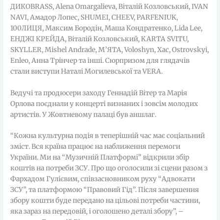
ДИКОBRASS, Alena Omargalieva, Віталій Козловський, IVAN
NAVI, Амадор Лопес, SHUMEI, CHEEV, PARFENIUK,
100ЛИЦЯ, Максим Бородін, Маша Кондратенко, Lida Lee,
ЕНДЖІ КРЕЙДА, Віталій Козловський, KARTA SVITU,
SKYLLER, Mishel Andrade, М’ЯТА, Voloshyn, Хас, Ostrovskyi,
Enleo, Анна Трінчер та інші. Сюрпризом для глядачів
стали виступи Наталі Могилевської та VERA.
Ведучі та продюсери заходу Геннадій Вітер та Марія
Орлова поєднали у концерті визнаних і зовсім молодих
артистів. У Жовтневому палаці був аншлаг.
“Кожна культурна подія в теперішній час має соціальний
зміст. Вся країна працює на наближення перемоги
України. Ми на “Музичній Платформі” відкрили збір
коштів на потреби ЗСУ. Про що оголосили зі сцени разом з
Фархадом Гулієвим, співзасновником руху “Адвокати
ЗСУ”, та платформою “Правовий Гід”. Після завершення
збору кошти буде передано на цільові потреби частини,
яка зараз на передовій, і оголошено деталі збору”, –