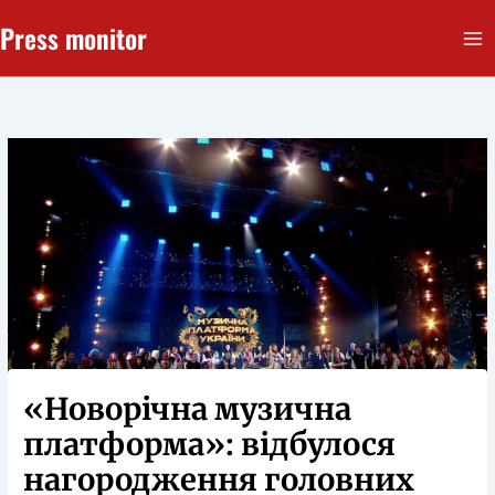
Перейти
Press monitor
до
вмісту
«Новорічна музична
платформа»: відбулося
нагородження головних