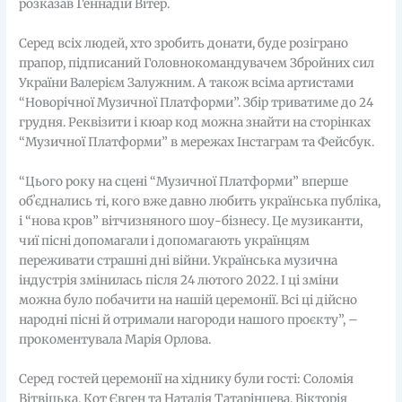
розказав Геннадій Вітер.
Серед всіх людей, хто зробить донати, буде розіграно
прапор, підписаний Головнокомандувачем Збройних сил
України Валерієм Залужним. А також всіма артистами
“Новорічної Музичної Платформи”. Збір триватиме до 24
грудня. Реквізити і кюар код можна знайти на сторінках
“Музичної Платформи” в мережах Інстаграм та Фейсбук.
“Цього року на сцені “Музичної Платформи” вперше
обʼєднались ті, кого вже давно любить українська публіка,
і “нова кров” вітчизняного шоу-бізнесу. Це музиканти,
чиї пісні допомагали і допомагають українцям
переживати страшні дні війни. Українська музична
індустрія змінилась після 24 лютого 2022. І ці зміни
можна було побачити на нашій церемонії. Всі ці дійсно
народні пісні й отримали нагороди нашого проєкту”, –
прокоментувала Марія Орлова.
Серед гостей церемонії на хіднику були гості: Соломія
Вітвіцька, Кот Євген та Наталія Татарінцева, Вікторія