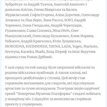
Зубрейчук та Андрій Ткачов, Анатолій Анатоліч з
донькою Алісою, Олена Вінярська та Василь
Жураківський, Софія Єгорова, Аліна Доротюк, Олександр
Лещенко та Ліна Верес, Ваня Рассел, SOFO, Андрій
Чорновол, Ілона Гвоздьова, Андрій Черепущак,
Руханкомен, Слава Соломка, Міла Нітіч, Олег
Машуковський, Олександр Кузьменко, Клим Марина,
Volkanov, Андрій Кравченко, Юлія Лущинська,
MOROZOVA, КИЛИММЕН, TAYNA, LADA, Yogen, Marisem,
Severyna, Karaoka, Shadu, Влад Шериф та інші. Ведучим
хідника став Роман Дрібний.
У залі серед гостей заходу були запрошені військові та
родини військовослужбовців. А також хлопці, які
проходять реабілітацію у столиці. Цей вечір став
справжнім натхненням для глядачів, які підспівували
артистам та гучно аплодували. Телетрансляцію щорічної
премії “Новорічна Музична Платформа” глядачі побачать
у новорічну ніч. Слідкуйте за анонсами на сторінках
проекту у соцмережах.