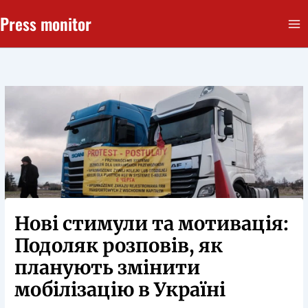
Перейти
Press monitor
до
вмісту
Нові стимули та мотивація:
Подоляк розповів, як
планують змінити
мобілізацію в Україні