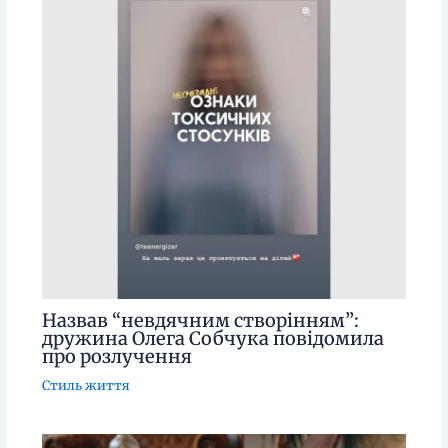
Назвав “невдячним створінням”:
дружина Олега Собчука повідомила
про розлучення
Стиль життя