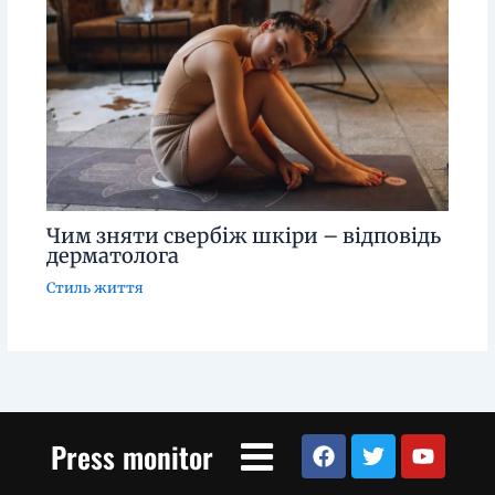
Чим зняти свербіж шкіри – відповідь
дерматолога
Стиль життя
Menu
F
T
Y
Press monitor
a
w
o
c
i
u