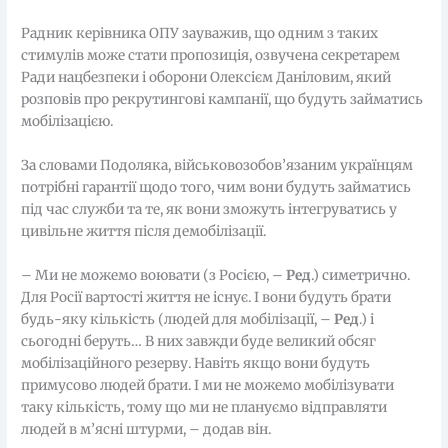
Радник керівника ОПУ зауважив, що одним з таких
стимулів може стати пропозиція, озвучена секретарем
Ради нацбезпеки і оборони Олексієм Даніловим, який
розповів про рекрутингові кампанії, що будуть займатись
мобілізацією.
За словами Подоляка, військовозобов’язаним українцям
потрібні гарантії щодо того, чим вони будуть займатись
під час служби та те, як вони зможуть інтегруватись у
цивільне життя після демобілізації.
– Ми не можемо воювати (з Росією, –
Ред
.) симетрично.
Для Росії вартості життя не існує. І вони будуть брати
будь-яку кількість (людей для мобілізації, –
Ред
.) і
сьогодні беруть… В них завжди буде великий обсяг
мобілізаційного резерву. Навіть якщо вони будуть
примусово людей брати. І ми не можемо мобілізувати
таку кількість, тому що ми не плануємо відправляти
людей в м’ясні штурми, – додав він.