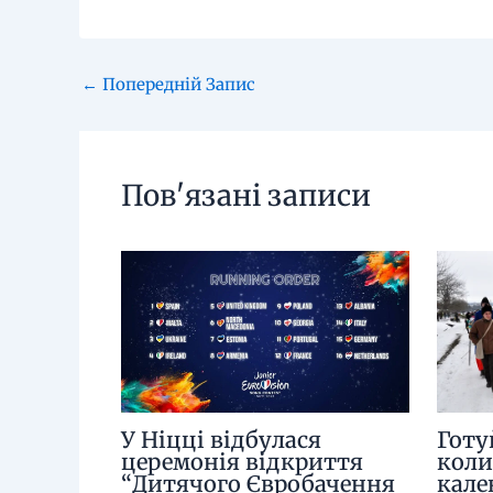
←
Попередній Запис
Пов'язані записи
У Ніцці відбулася
Готу
церемонія відкриття
коли
“Дитячого Євробачення
кале