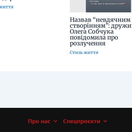
 життя
Назвав “невдячним
створінням”: дружи
Олега Собчука
повідомила про
розлучення
Стиль життя
Про нас
Спецпроєкти