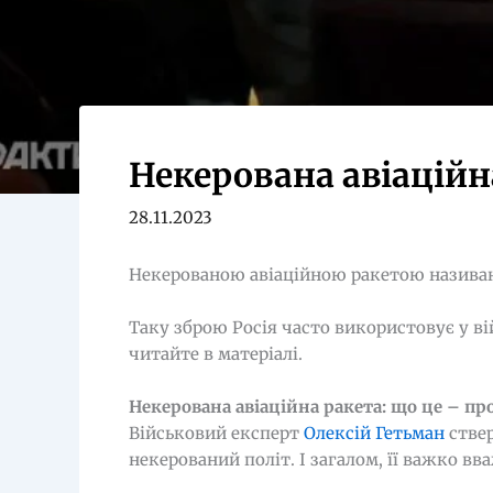
Некерована авіаційн
28.11.2023
Некерованою авіаційною ракетою називают
Таку зброю Росія часто використовує у вій
читайте в матеріалі.
Некерована авіаційна ракета: що це – пр
Військовий експерт
Олексій Гетьман
ствер
некерований політ. І загалом, її важко в