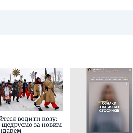
йтеся водити козу:
 щедруємо за новим
ндарем