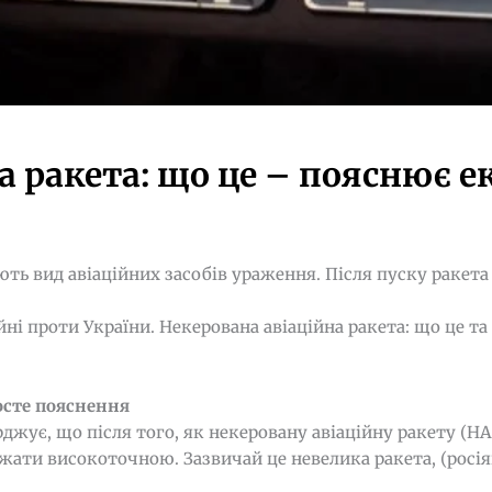
а ракета: що це – пояснює е
ь вид авіаційних засобів ураження. Після пуску ракета
ні проти України. Некерована авіаційна ракета: що це та
осте пояснення
джує, що після того, як некеровану авіаційну ракету (НА
важати високоточною. Зазвичай це невелика ракета, (росі