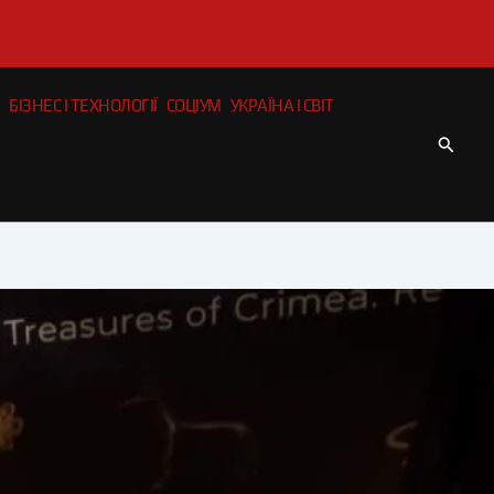
БІЗНЕС І ТЕХНОЛОГІЇ
СОЦІУМ
УКРАЇНА І СВІТ
Пошу