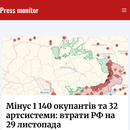
Перейти
Press monitor
до
вмісту
Мінус 1 140 окупантів та 32
артсистеми: втрати РФ на
29 листопада