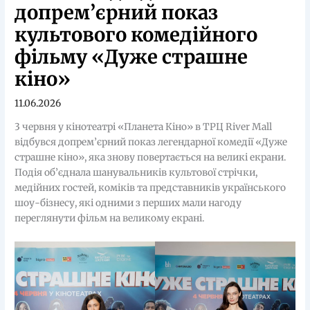
допрем’єрний показ
культового комедійного
фільму «Дуже страшне
кіно»
11.06.2026
3 червня у кінотеатрі «Планета Кіно» в ТРЦ River Mall
відбувся допрем’єрний показ легендарної комедії «Дуже
страшне кіно», яка знову повертається на великі екрани.
Подія об’єднала шанувальників культової стрічки,
медійних гостей, коміків та представників українського
шоу-бізнесу, які одними з перших мали нагоду
переглянути фільм на великому екрані.