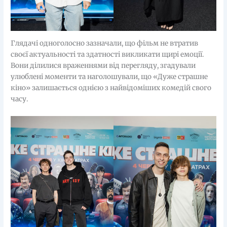
Глядачі одноголосно зазначали, що фільм не втратив
своєї актуальності та здатності викликати щирі емоції.
Вони ділилися враженнями від перегляду, згадували
улюблені моменти та наголошували, що «Дуже страшне
кіно» залишається однією з найвідоміших комедій свого
часу.