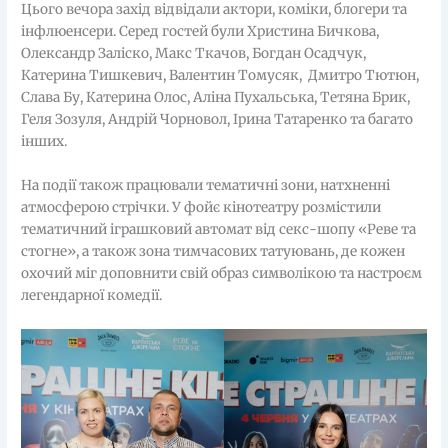
Цього вечора захід відвідали актори, коміки, блогери та
інфлюенсери. Серед гостей були Христина Бичкова,
Олександр Заліско, Макс Ткачов, Богдан Осадчук,
Катерина Тишкевич, Валентин Томусяк, Дмитро Тютюн,
Слава Бу, Катерина Олос, Аліна Пухальська, Тетяна Брик,
Геля Зозуля, Андрій Чорновол, Ірина Татаренко та багато
інших.
На події також працювали тематичні зони, натхненні
атмосферою стрічки. У фойє кінотеатру розмістили
тематичний іграшковий автомат від секс-шопу «Реве та
стогне», а також зона тимчасових татуювань, де кожен
охочий міг доповнити свій образ символікою та настроєм
легендарної комедії.