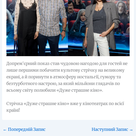
Допрем’єрний показ став чудовою нагодою для гостей не
лише першими побачити культову стрічку на великому
екрані, а й поринути в атмосферу ностальгії, гумору та
безтурботного настрою, за який мільйони глядачів по
всьому світу полюбили «Дуже страшне кіно».
Стрічка «Дуже страшне кіно» вже у кінотеатрах по всієї
країні!
←
Попередній Запис
Наступний Запис
→