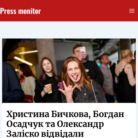
Перейти
Press monitor
до
вмісту
Христина Бичкова, Богдан
Осадчук та Олександр
Заліско відвідали