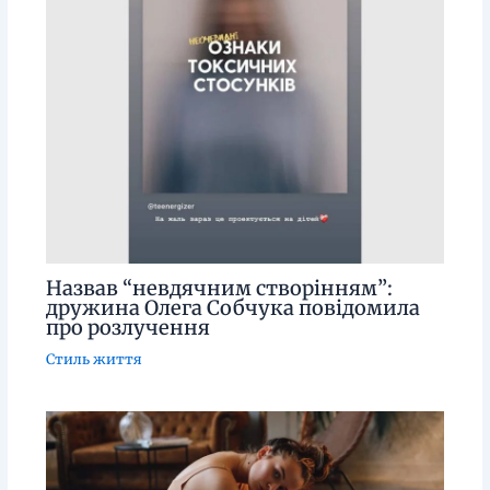
Назвав “невдячним створінням”:
дружина Олега Собчука повідомила
про розлучення
Стиль життя