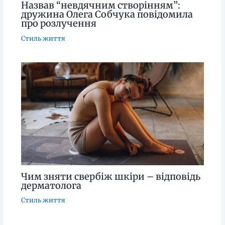
Назвав “невдячним створінням”:
дружина Олега Собчука повідомила
про розлучення
Стиль життя
Чим зняти свербіж шкіри – відповідь
дерматолога
Стиль життя