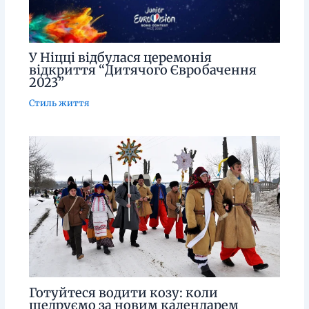
У Ніцці відбулася церемонія
відкриття “Дитячого Євробачення
2023”
Стиль життя
Готуйтеся водити козу: коли
щедруємо за новим календарем