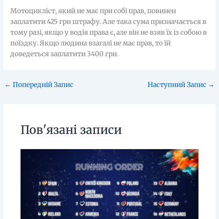
Мотоцикліст, який не має при собі прав, повинен
заплатити 425 грн штрафу. Але така сума призначається в
тому разі, якщо у водія права є, але він не взяв їх із собою в
поїздку. Якщо людина взагалі не має прав, то їй
доведеться заплатити 3400 грн.
←
Попередній Запис
Наступний Запис
→
Пов'язані записи