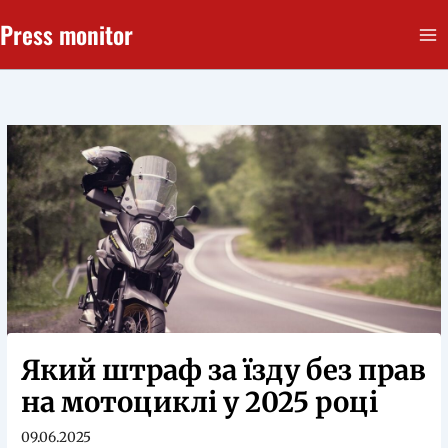
Перейти
Press monitor
до
вмісту
Який штраф за їзду без прав
на мотоциклі у 2025 році
09.06.2025