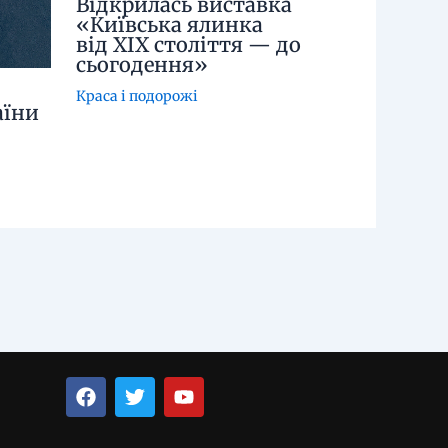
Відкрилась виставка
«Київська ялинка
від XIX століття — до
сьогодення»
Краса і подорожі
аїни
F
T
Y
a
w
o
c
i
u
e
t
t