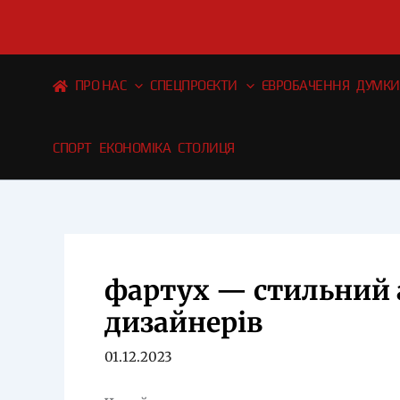
Перейти
до
вмісту
ПРО НАС
СПЕЦПРОЄКТИ
ЄВРОБАЧЕННЯ
ДУМКИ
СПОРТ
ЕКОНОМІКА
СТОЛИЦЯ
фартух — стильний а
дизайнерів
01.12.2023