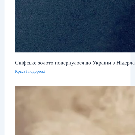
Скіфське золото повернулося до України з Нідерла
Краса і подорожі