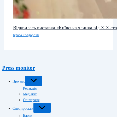
Відкрилась виставка «Київська ялинка від XIX сто
Краса і подорожі
Press monitor
Про нас
Редакція
Медіакіт
Співпраця
Спецпроєкти
Блоги