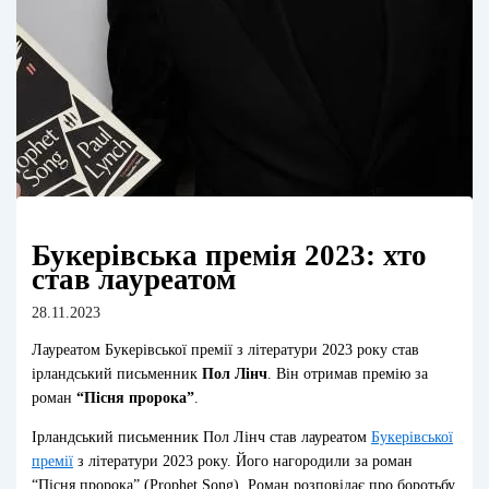
Букерівська премія 2023: хто
став лауреатом
28.11.2023
Лауреатом Букерівської премії з літератури 2023 року став
ірландський письменник
Пол Лінч
. Він отримав премію за
роман
“Пісня пророка”
.
Ірландський письменник Пол Лінч став лауреатом
Букерівської
премії
з літератури 2023 року. Його нагородили за роман
“Пісня пророка” (Prophet Song). Роман розповідає про боротьбу