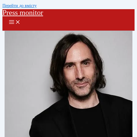
Перейти до вмісту
Press monitor