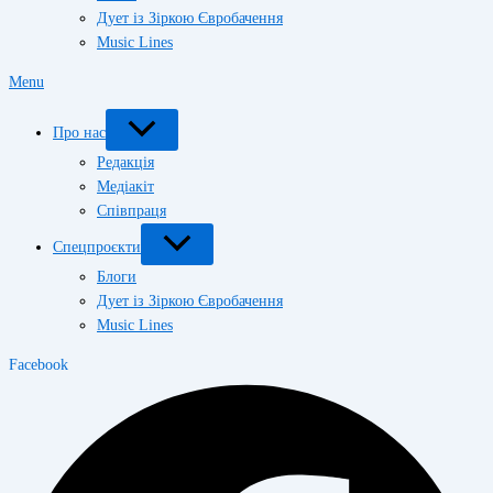
Дует із Зіркою Євробачення
Music Lines
Menu
Про нас
Редакція
Медіакіт
Співпраця
Спецпроєкти
Блоги
Дует із Зіркою Євробачення
Music Lines
Facebook