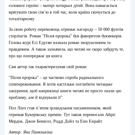
головної героїні – матері чотирьох дітей. Вона намагається
врятувати свою сім’ю в той час, коли країна скочується до
тоталітаризму.
За свою роботу переможець отримає нагороду – 50 000 фунтів
стерлінгів. Роман “Пісня пророка” був фаворитом букмекерів.
Голова журі Есі Едугян назвала роман зворушливим та
правдивим. А також зазначила, що читачі не скоро забудуть те,
про що попереджає ця книга.
Сам автор так охарактеризував свій роман:
“Пісня пророка” – це частково спроба радикального
співпереживання. Я хотів настільки поглибити читацьке
занурення, щоб наприкінці книги читачі не просто знали цю
проблему, але й відчували її”.
Пол Лінч став п’ятим ірландським письменником, який
отримав Букерівську премію. Тут також перемогали Айріс
Мердок, Джон Бенвілл, Родді Дойл та Енн Енрайт.
Автор: Яна Панюшкіна