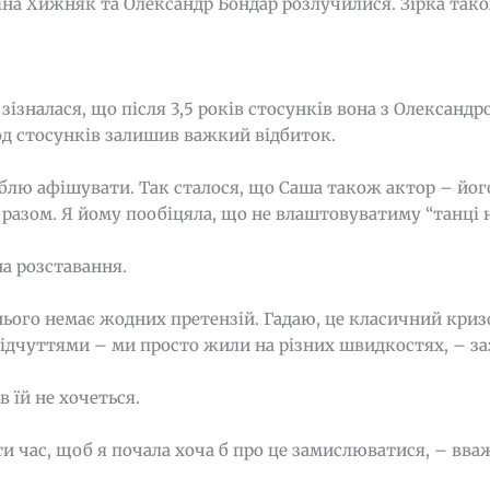
іна Хижняк та Олександр Бондар розлучилися. Зірка так
зізналася, що після 3,5 років стосунків вона з Олександр
іод стосунків залишив важкий відбиток.
блю афішувати. Так сталося, що Саша також актор – його
 разом. Я йому пообіцяла, що не влаштовуватиму “танці н
а розставання.
нього немає жодних претензій. Гадаю, це класичний кризо
відчуттями – ми просто жили на різних швидкостях, – з
в їй не хочеться.
и час, щоб я почала хоча б про це замислюватися, – вва