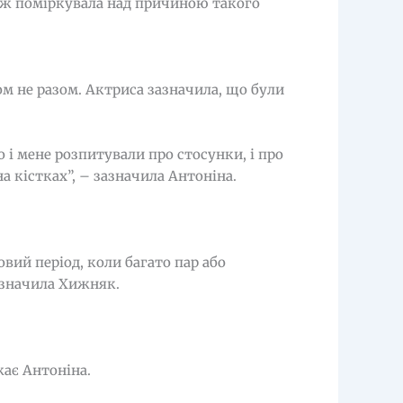
ож поміркувала над причиною такого
ом не разом. Актриса зазначила, що були
 і мене розпитували про стосунки, і про
а кістках”, – зазначила Антоніна.
вий період, коли багато пар або
азначила Хижняк.
жає Антоніна.