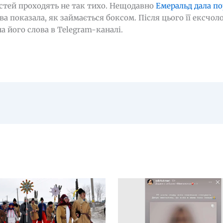
остей проходять не так тихо. Нещодавно
Емеральд дала по
ова показала, як займається боксом. Після цього її ексчол
а його слова в Telegram-каналі.