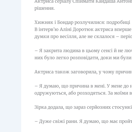
Актриса серіалу Спіймати Кайдаша Антон
рішення.
Хижняк і Бондар розлучилися: подробиці
В інтерв’ю Аліні Доротюк актриса вперше 
думки про весілля, але не склалося – пер
– Я закрита людина в цьому сенсі й не лю
них було легко розповідати, доки ми були
Актриса також заговорила, у чому причин
– Я думаю, що причина в мені. У мене до 
одружуються, або розходяться. За моїми 
Зірка додала, що зараз серйозних стосункі
– Дуже свіжі рани. Я думаю, що має пройт