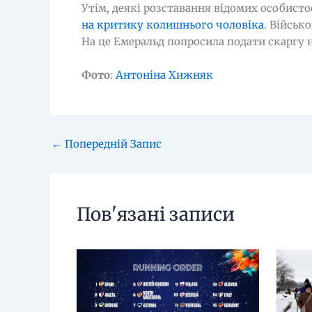
Утім, деякі розставання відомих особист
на критику колишнього чоловіка
. Військ
На це Емеральд попросила подати скаргу н
Фото
:
Антоніна Хижняк
←
Попередній Запис
Пов'язані записи