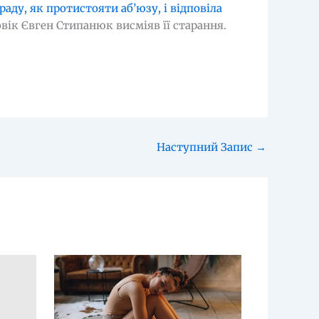
раду, як протистояти аб’юзу, і відповіла
овік Євген Стипанюк висміяв її старання.
Наступний Запис
→