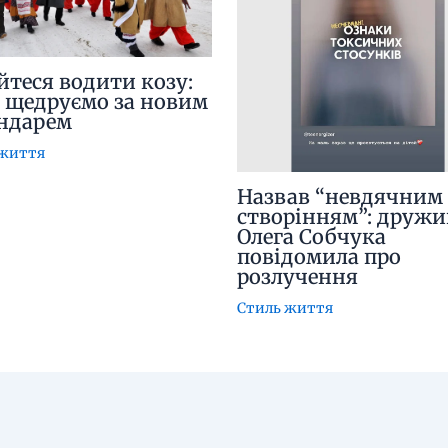
йтеся водити козу:
 щедруємо за новим
ндарем
 життя
Назвав “невдячним
створінням”: дружи
Олега Собчука
повідомила про
розлучення
Стиль життя