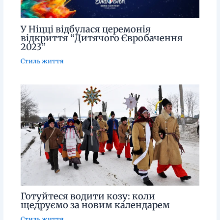
У Ніцці відбулася церемонія
відкриття “Дитячого Євробачення
2023”
Стиль життя
Готуйтеся водити козу: коли
щедруємо за новим календарем
Стиль життя