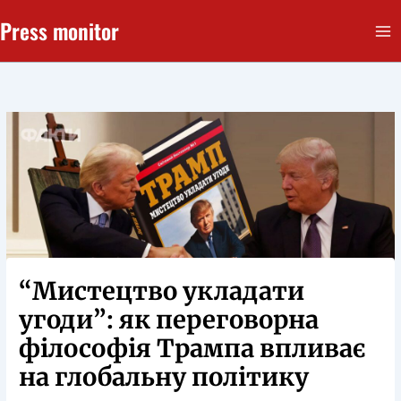
Перейти
Press monitor
до
вмісту
“Мистецтво укладати
угоди”: як переговорна
філософія Трампа впливає
на глобальну політику