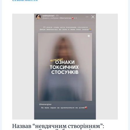
Назвав “невдячним створінням”: