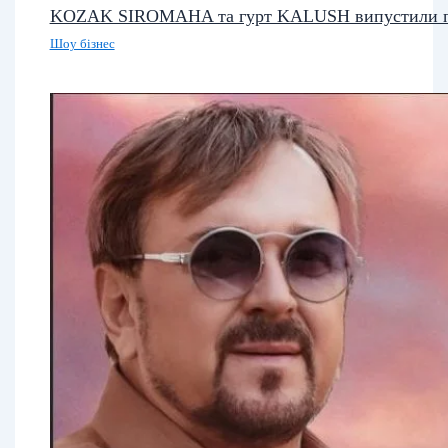
KOZAK SIROMAHA та гурт KALUSH випустили п
Шоу бізнес