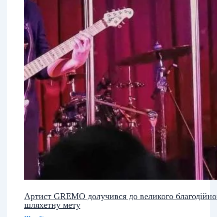
Артист GREMO долучився до великого благодійн
шляхетну мету