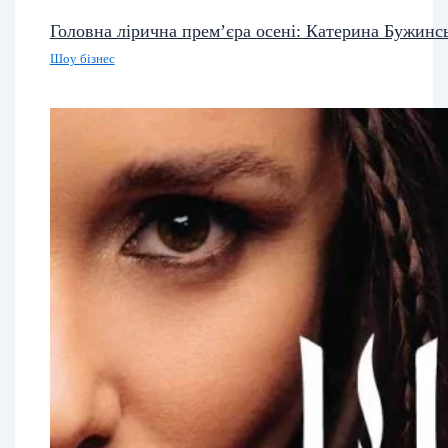
Головна лірична прем’єра осені: Катерина Бужинс
Шоу бізнес