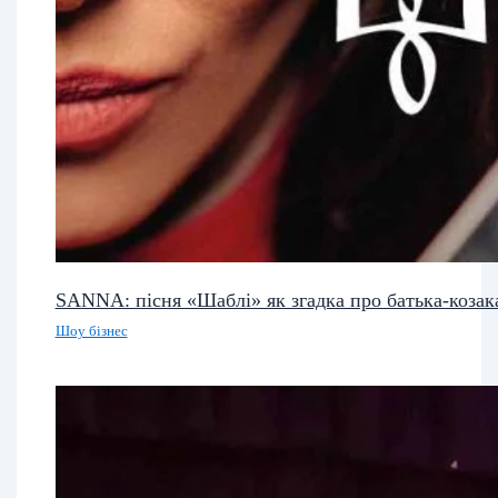
SANNA: пісня «Шаблі» як згадка про батька-козак
Шоу бізнес