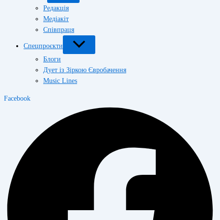
Редакція
Медіакіт
Співпраця
Спецпроєкти
Блоги
Дует із Зіркою Євробачення
Music Lines
Facebook