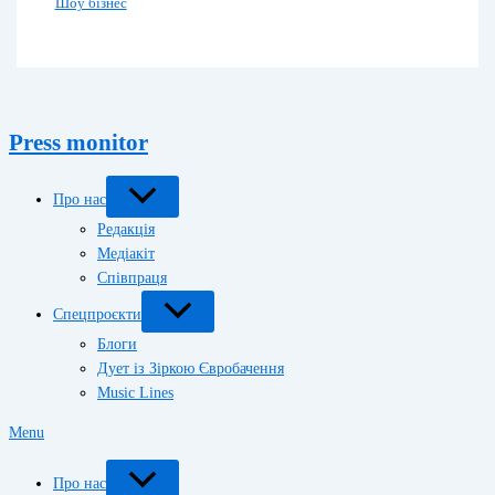
Шоу бізнес
Press monitor
Про нас
Редакція
Медіакіт
Співпраця
Спецпроєкти
Блоги
Дует із Зіркою Євробачення
Music Lines
Menu
Про нас