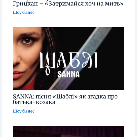
Грицкан – «Затримайся хоч на мить»
Шоу бізнес
SANNA: пісня «Шаблі» як згадка про
батька-козака
Шоу бізнес