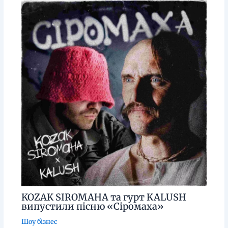
KOZAK SIROMAHA та гурт KALUSH
випустили пісню «Сіромаха»
Шоу бізнес