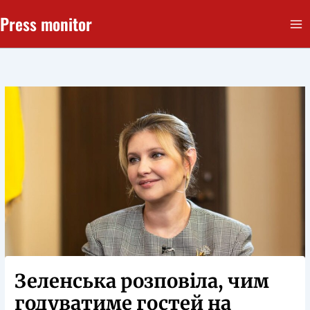
Перейти
Press monitor
до
вмісту
Зеленська розповіла, чим
годуватиме гостей на