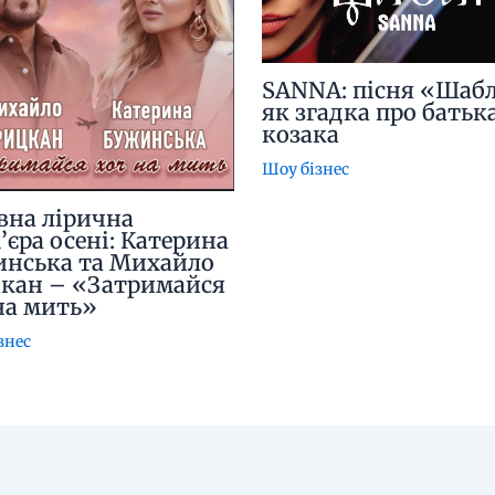
SANNA: пісня «Шабл
як згадка про батьк
козака
Шоу бізнес
вна лірична
’єра осені: Катерина
нська та Михайло
кан – «Затримайся
на мить»
знес