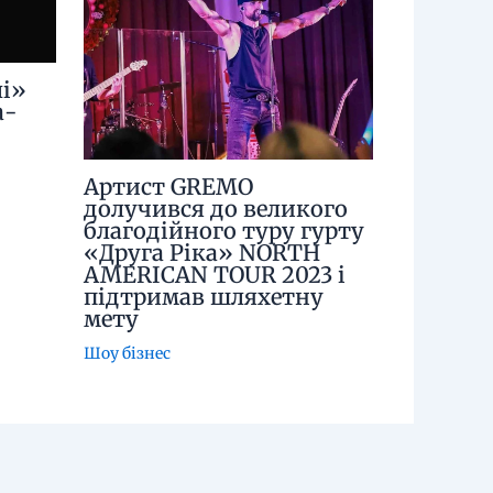
і»
а-
Артист GREMO
долучився до великого
благодійного туру гурту
«Друга Ріка» NORTH
AMERICAN TOUR 2023 і
підтримав шляхетну
мету
Шоу бізнес