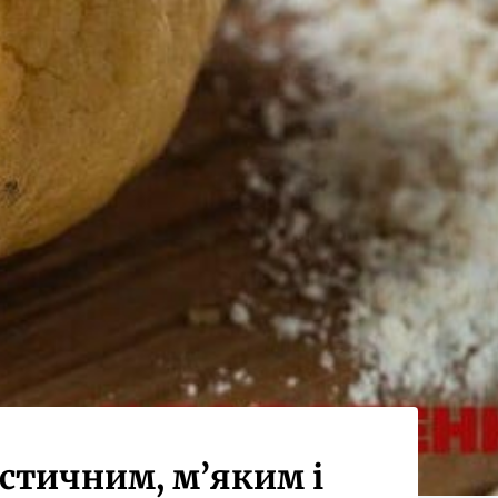
астичним, м’яким і