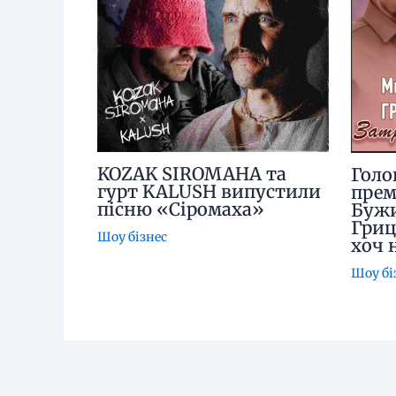
KOZAK SIROMAHA та
Голо
гурт KALUSH випустили
прем
пісню «Сіромаха»
Бужи
Гриц
Шоу бізнес
хоч 
Шоу бі