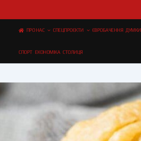
Перейти
до
вмісту
ПРО НАС
СПЕЦПРОЄКТИ
ЄВРОБАЧЕННЯ
ДУМКИ
СПОРТ
ЕКОНОМІКА
СТОЛИЦЯ