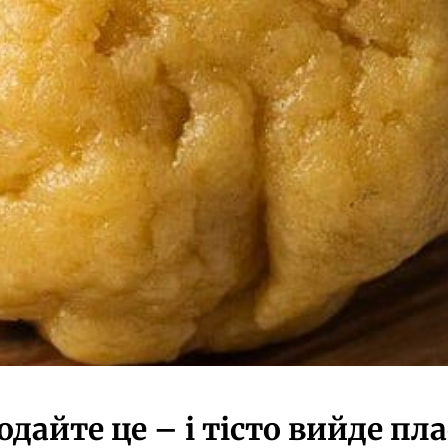
дайте це – і тісто вийде пл