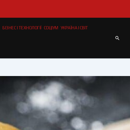
БІЗНЕС І ТЕХНОЛОГІЇ
СОЦІУМ
УКРАЇНА І СВІТ
Пошу