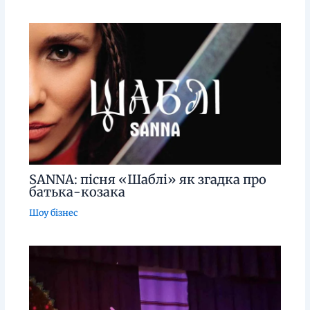
SANNA: пісня «Шаблі» як згадка про
батька-козака
Шоу бізнес