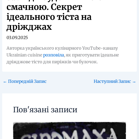
смачною. Секрет
ідеального тіста на
дріжджах
03.09.2025
Авторка українського кулінарного YouTube-каналу
Ukrainian cuisine
розповіла
, як приготувати ідеальне
дріжджове тісто для пиріжків чи булочок.
←
Попередній Запис
Наступний Запис
→
Пов'язані записи