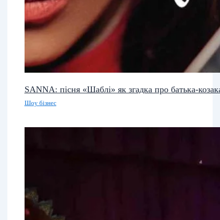
SANNA: пісня «Шаблі» як згадка про батька-козак
Шоу бізнес