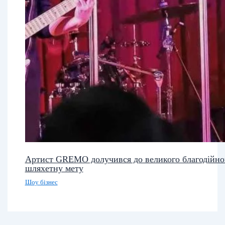
Артист GREMO долучився до великого благодійн
шляхетну мету
Шоу бізнес