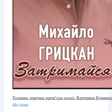
Головна лірична прем’єра осені: Катерина Бужинс
Шоу бізнес