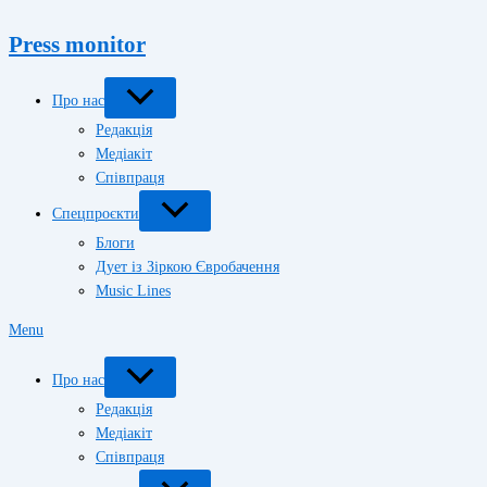
Press monitor
Про нас
Редакція
Медіакіт
Співпраця
Спецпроєкти
Блоги
Дует із Зіркою Євробачення
Music Lines
Menu
Про нас
Редакція
Медіакіт
Співпраця