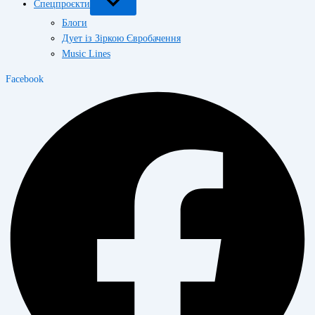
Спецпроєкти
Блоги
Дует із Зіркою Євробачення
Music Lines
Facebook