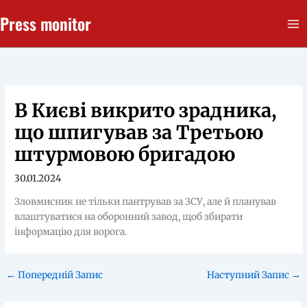
Перейти
Press monitor
до
вмісту
В Києві викрито зрадника,
що шпигував за Третьою
штурмовою бригадою
30.01.2024
Зловмисник не тільки пантрував за ЗСУ, але й планував
влаштуватися на оборонний завод, щоб збирати
інформацію для ворога.
←
Попередній Запис
Наступний Запис
→