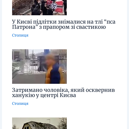
У Києві підлітки знімалися на тлі “пса
Патрона” з прапором зі свастикою
Столиця
Затримано чоловіка, який осквернив
ханукію у центрі Києва
Столиця