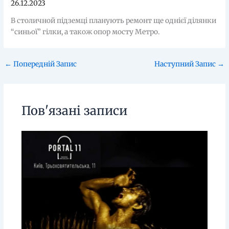
26.12.2023
В столичной підземці планують ремонт ще однієї ділянки
“синьої” гілки, а також опор мосту Метро.
←
Попередній Запис
Наступний Запис
→
Пов'язані записи