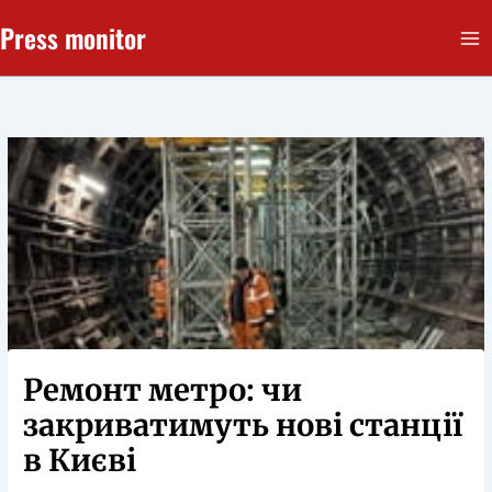
Перейти
Press monitor
до
вмісту
Ремонт метро: чи
закриватимуть нові станції
в Києві