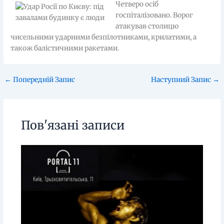
Четверо осіб
госпіталізовано. Ворог
атакував столицю
чисельними ударними безпілотниками, крилатими, а
також балістичними ракетами.
←
Попередній Запис
Наступний Запис
→
Пов'язані записи