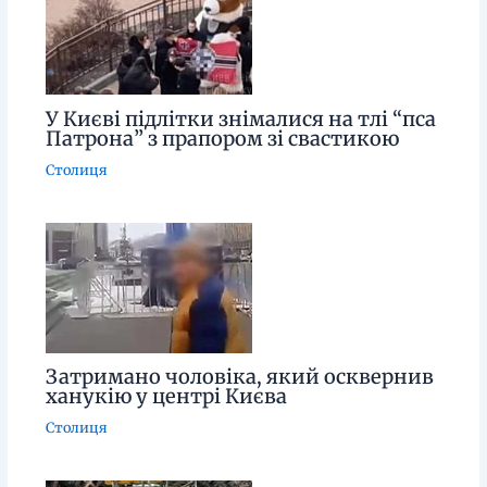
У Києві підлітки знімалися на тлі “пса
Патрона” з прапором зі свастикою
Столиця
Затримано чоловіка, який осквернив
ханукію у центрі Києва
Столиця