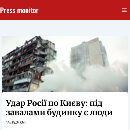
Перейти
Press monitor
до
вмісту
Удар Росії по Києву: під
завалами будинку є люди
14.05.2026