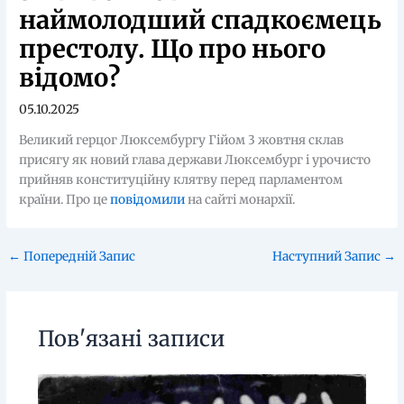
наймолодший cпадкоємець
престолу. Що про нього
відомо?
05.10.2025
Великий герцог Люксембургу Гійом 3 жовтня склав
присягу як новий глава держави Люксембург і урочисто
прийняв конституційну клятву перед парламентом
країни. Про це
повідомили
на сайті монархії.
←
Попередній Запис
Наступний Запис
→
Пов'язані записи