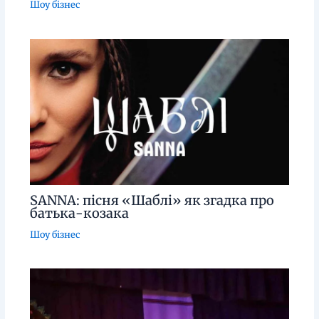
Шоу бізнес
SANNA: пісня «Шаблі» як згадка про
батька-козака
Шоу бізнес