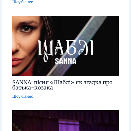
Шоу бізнес
SANNA: пісня «Шаблі» як згадка про
батька-козака
Шоу бізнес