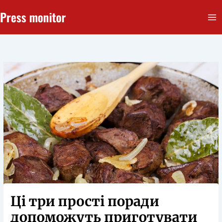
Перейти
Press monitor
до
вмісту
Ці три прості поради
допоможуть приготувати