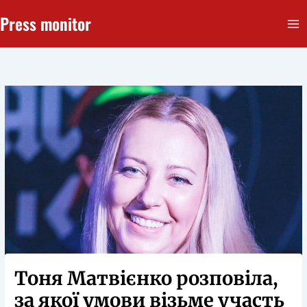
Перейти
Press monitor
до
вмісту
Тоня Матвієнко розповіла,
за якої умови візьме участь