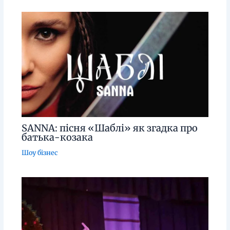
SANNA: пісня «Шаблі» як згадка про
батька-козака
Шоу бізнес