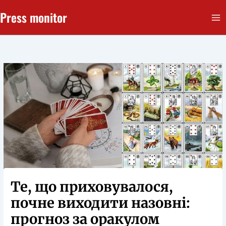
Перейти
Press monitor
до
вмісту
Те, що приховувалося,
почне виходити назовні:
прогноз за оракулом