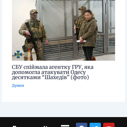
СБУ спіймала агентку ГРУ, яка
допомогла атакувати Одесу
десятками “Шахедів” (фото)
Думки
Menu
F
T
Y