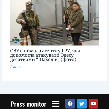
СБУ спіймала агентку ГРУ, яка
допомогла атакувати Одесу
десятками “Шахедів” (фото)
Думки
Menu
F
T
Y
Press monitor
a
w
o