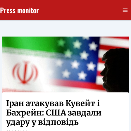
Перейти
Press monitor
до
вмісту
Іран атакував Кувейт і
Бахрейн: США завдали
удару у відповідь