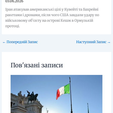
03.06.2026
Іран атакував американські цілі у Кувейті та Бахрейні
ракетами і дронами, після чого США завдали удару по
військовому об’єкту на острові Кешм в Ормузькій
протоці.
←
Попередній Запис
Наступний Запис
→
Пов'язані записи