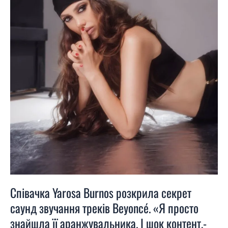
просто
знайшла
її
аранжувальника.
І
шок
контент,-
він
з
України»
Співачка Yarosa Burnos розкрила секрет
саунд звучання треків Beyoncé. «Я просто
знайшла її аранжувальника. І шок контент,-