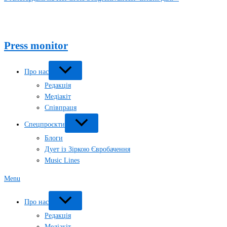
Press monitor
Про нас
Редакція
Медіакіт
Співпраця
Спецпроєкти
Блоги
Дует із Зіркою Євробачення
Music Lines
Menu
Про нас
Редакція
Медіакіт