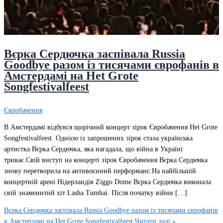
Вєрка Сердючка заспівала Russia
Goodbye разом із тисячами єврофанів в
Амстердамі на Het Grote
Songfestivalfeest
Євробачення
В Амстердамі відбувся щорічний концерт зірок Євробачення Het Grote
Songfestivalfeest. Однією із запрошених зірок стала українська
артистка Вєрка Сердючка, яка нагадала, що війна в Україні
триває.Свій виступ на концерті зірок Євробачення Вєрка Сердючка
знову перетворила на антивоєнний перформанс.На найбільшій
концертній арені Нідерландів Ziggo Dome Вєрка Сердючка виконала
свій знаменитий хіт Lasha Tumbai. Після початку війни […]
Вєрка Сердючка заспівала Russia Goodbye разом із тисячами єврофанів
в Амстердамі на Het Grote Songfestivalfeest
Читати далі »