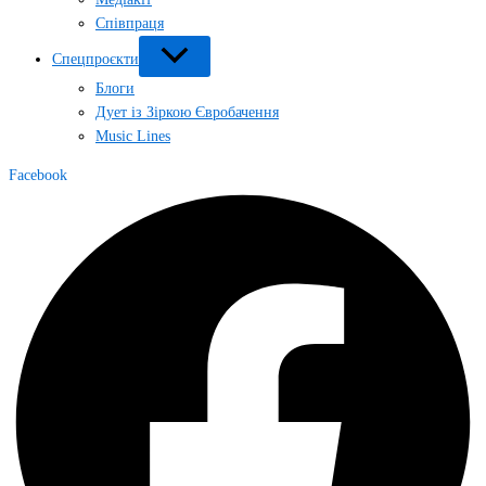
Співпраця
Спецпроєкти
Блоги
Дует із Зіркою Євробачення
Music Lines
Facebook