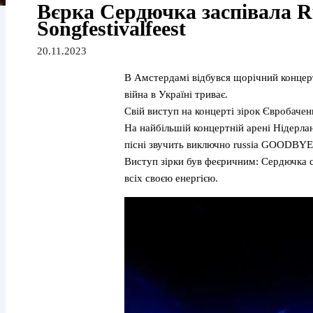
Вєрка Сердючка заспівала Ru
Songfestivalfeest
20.11.2023
В Амстердамі відбувся щорічний концерт 
війна в Україні триває.
Свій виступ на концерті зірок Євробаче
На найбільшій концертній арені Нідерлан
пісні звучить виключно russia GOODBYE. І 
Виступ зірки був феєричним: Сердючка с
всіх своєю енергією.