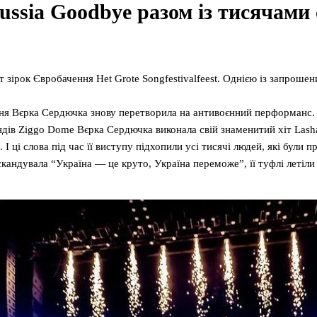
ssia Goodbye разом із тисячами 
зірок Євробачення Het Grote Songfestivalfeest. Однією із запрошен
ння Вєрка Сердючка знову перетворила на антивоєнний перформанс.
дів Ziggo Dome Вєрка Сердючка виконала свій знаменитий хіт Lasha
ці слова під час її виступу підхопили усі тисячі людей, які були при
кандувала “Україна — це круто, Україна переможе”, її туфлі летіли