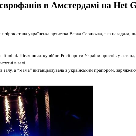
єврофанів в Амстердамі на Het G
их зірок стала українська артистка Вєрка Сердючка, яка нагадала, щ
 Tumbai. Після початку війни Росії проти України приспів у легенд
сутні в залі.
 в залу, а “мама” витанцьовувала з українським прапором, заряджаю