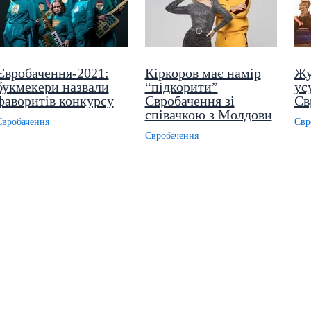
Євробачення-2021:
Кіркоров має намір
Жу
букмекери назвали
“підкорити”
ус
фаворитів конкурсу
Євробачення зі
Єв
співачкою з Молдови
Євробачення
Євр
Євробачення