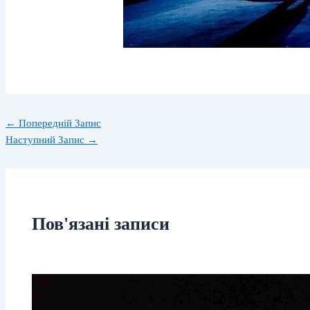
←
Попередній Запис
Наступний Запис
→
Пов'язані записи