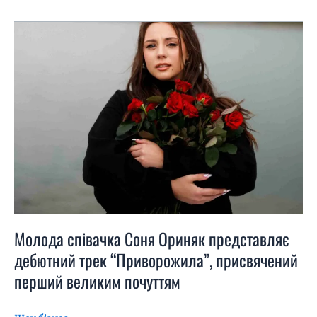
Молода
співачка
Соня
Ориняк
представляє
дебютний
трек
“Приворожила”,
присвячений
перший
великим
почуттям
Молода співачка Соня Ориняк представляє
дебютний трек “Приворожила”, присвячений
перший великим почуттям