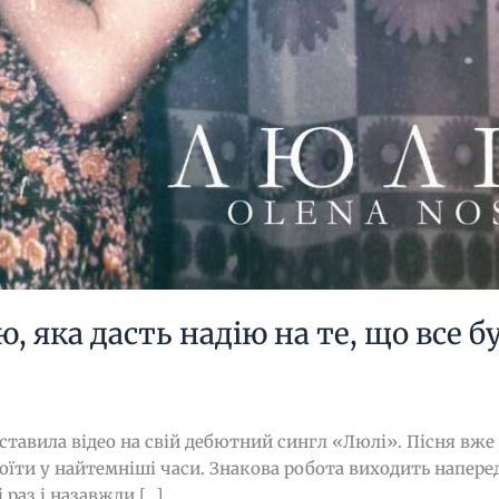
, яка дасть надію на те, що все б
дставила відео на свій дебютний сингл «Люлі». Пісня вже 
коїти у найтемніші часи. Знакова робота виходить напер
 раз і назавжди […]