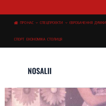
Перейти
до
вмісту
ПРО НАС
СПЕЦПРОЄКТИ
ЄВРОБАЧЕННЯ
ДУМКИ
СПОРТ
ЕКОНОМІКА
СТОЛИЦЯ
NOSALII
NOSALII
—
«Люлі»: