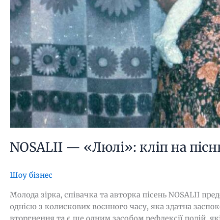
NOSALII — «Люлі»: кліп на пісню
Шоу бізнес
Молода зірка, співачка та авторка пісень NOSALII пре
однією з колискових воєнного часу, яка здатна заспо
вторгнення та є ще одним засобом рефлексії подій, які