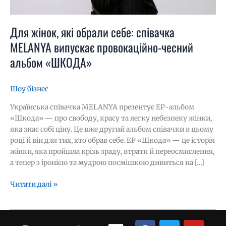
альбом
«ШКОДА»
Для жінок, які обрали себе: співачка
MELANYA випускає провокаційно-чесний
альбом «ШКОДА»
Шоу бізнес
Українська співачка MELANYA презентує ЕР-альбом
«Шкода» — про свободу, красу та легку небезпеку жінки,
яка знає собі ціну. Це вже другий альбом співачки в цьому
році й він для тих, хто обрав себе. ЕР «Шкода» — це історія
жінки, яка пройшла крізь зраду, втрати й переосмислення,
а тепер з іронією та мудрою посмішкою дивиться на […]
Читати далі »
Menu
F
T
Y