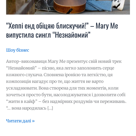
“Хеппі енд обіцяю блискучий!” – Mary Me
випустила сингл “Незнайомий”
Шоу бізнес
Автор-виконавиця Mary Me презентує свій новий трек
“Незнайомий” – пісню, яка легко заполонить серце
кожного слухача. Сповнена іронією та легкістю, ця
композиція нагадує про те, що життя не варто
ускладнювати. Вона створена для тих моментів, коли
хочеться просто бути, насолоджуватися і дозволити собі
“жити в кайф” – без надмірних роздумів чи переживань.
“… вона народилась […]
Читати далі »