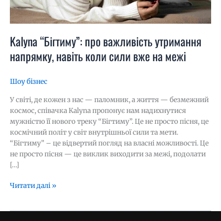
на
межі
Kalyna “Бігтиму”: про важливість утримання
напрямку, навіть коли сили вже на межі
Шоу бізнес
У світі, де кожен з нас — паломник, а життя — безмежний
космос, співачка Kalyna пропонує нам надихнутися
мужністю її нового треку “Бігтиму”. Це не просто пісня, це
космічний політ у світ внутрішньої сили та мети.
“Бігтиму” – це відвертий погляд на власні можливості. Це
не просто пісня — це виклик виходити за межі, подолати
[…]
Читати далі »