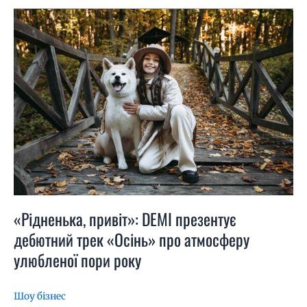
«Рідненька,
привіт»:
DEMI
презентує
дебютний
трек
«Осінь»
про
атмосферу
улюбленої
пори
року
«Рідненька, привіт»: DEMI презентує
дебютний трек «Осінь» про атмосферу
улюбленої пори року
Шоу бізнес