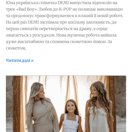
Юна українська співачка DEMI випустила відеокліп на
трек «Bad Boy». Любов до K-POP не полишає виконавицю
та продовжує трансформуватися в кожній її новій роботі.
На цей раз DEMI заспівала про шкільну закоханість, де
перша симпатія перетворюється на драму, а серце
змагається з розсудком. Нова музична робота вийшла
дуже масштабною та сповнена сюжетною лінією. За
сюжетом,
Читати далі »
Юна
співачка
DEMI
випустила
нову
відеороботу
«бо
мама»,
сповнену