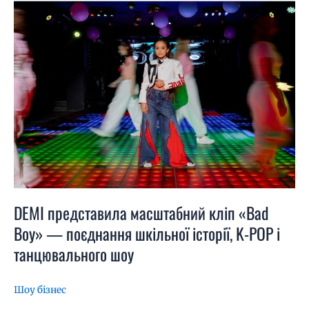
DEMI
представила
масштабний
кліп
«Bad
Boy»
—
поєднання
шкільної
історії,
K-
POP
і
танцювального
DEMI представила масштабний кліп «Bad
шоу
Boy» — поєднання шкільної історії, K-POP і
танцювального шоу
Шоу бізнес