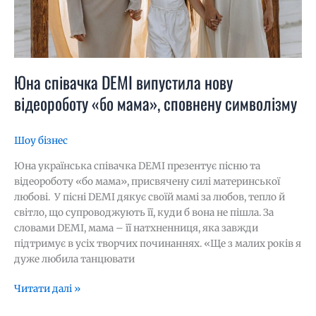
символізму
Юна співачка DEMI випустила нову
відеороботу «бо мама», сповнену символізму
Шоу бізнес
Юна українська співачка DEMI презентує пісню та
відеороботу «бо мама», присвячену силі материнської
любові. У пісні DEMI дякує своїй мамі за любов, тепло й
світло, що супроводжують її, куди б вона не пішла. За
словами DEMI, мама – її натхненниця, яка завжди
підтримує в усіх творчих починаннях. «Ще з малих років я
дуже любила танцювати
Читати далі »