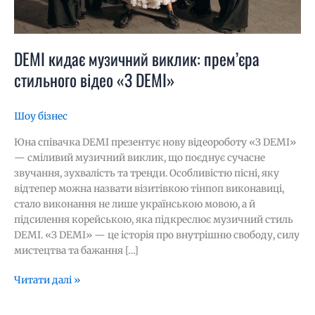
DEMI кидає музичний виклик: прем’єра
стильного відео «З DEMI»
Шоу бізнес
Юна співачка DEMI презентує нову відеороботу «З DEMI»
— сміливий музичний виклик, що поєднує сучасне
звучання, зухвалість та тренди. Особливістю пісні, яку
відтепер можна назвати візитівкою тінпоп виконавиці,
стало виконання не лише українською мовою, а й
підсилення корейською, яка підкреслює музичний стиль
DEMI. «З DEMI» — це історія про внутрішню свободу, силу
мистецтва та бажання […]
Читати далі »