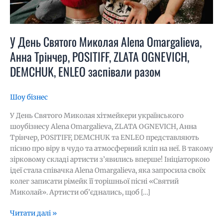
OGNEVICH,
DEMCHUK,
ENLEO
заспівали
У День Святого Миколая Alena Omargalieva,
разом
Анна Трінчер, POSITIFF, ZLATA OGNEVICH,
DEMCHUK, ENLEO заспівали разом
Шоу бізнес
У День Святого Миколая хітмейкери українського
шоубізнесу Alena Omargalieva, ZLATA OGNEVICH, Анна
Трінчер, POSITIFF, DEMCHUK та ENLEO представляють
пісню про віру в чудо та атмосферний кліп на неї. В такому
зірковому складі артисти з’явились вперше! Ініціаторкою
ідеї стала співачка Alena Omargalieva, яка запросила своїх
колег записати рімейк її торішньої пісні «Святий
Миколай». Артисти об’єднались, щоб […]
Читати далі »