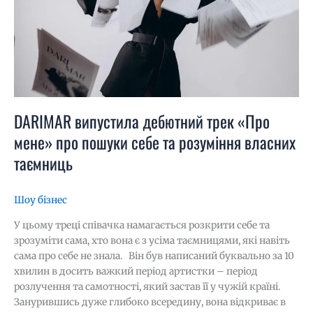
розуміння
власних
таємниць
DARIMAR випустила дебютний трек «Про
мене» про пошуки себе та розуміння власних
таємниць
Шоу бізнес
У цьому треці співачка намагається розкрити себе та
зрозуміти сама, хто вона є з усіма таємницями, які навіть
сама про себе не знала. Він був написаний буквально за 10
хвилин в досить важкий період артистки – період
розлучення та самотності, який застав її у чужій країні.
Занурившись дуже глибоко всередину, вона відкриває в